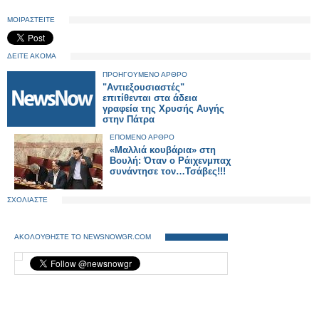
ΜΟΙΡΑΣΤΕΙΤΕ
ΔΕΙΤΕ ΑΚΟΜΑ
ΠΡΟΗΓΟΥΜΕΝΟ ΑΡΘΡΟ
"Αντιεξουσιαστές"
επιτίθενται στα άδεια
γραφεία της Χρυσής Αυγής
στην Πάτρα
ΕΠΟΜΕΝΟ ΑΡΘΡΟ
«Μαλλιά κουβάρια» στη
Βουλή: Όταν ο Ράιχενμπαχ
συνάντησε τον…Τσάβες!!!
ΣΧΟΛΙΑΣΤΕ
ΑΚΟΛΟΥΘΗΣΤΕ ΤΟ NEWSNOWGR.COM