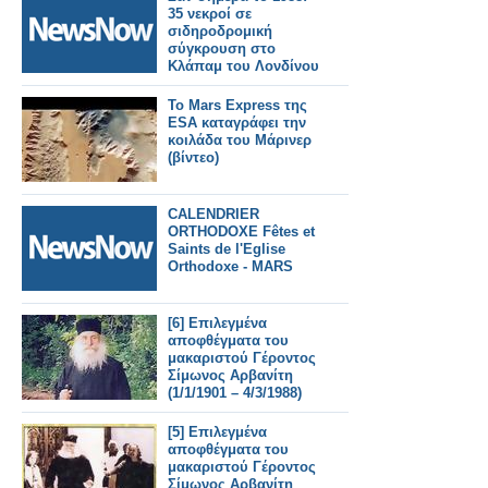
35 νεκροί σε
σιδηροδρομική
σύγκρουση στο
Κλάπαμ του Λονδίνου
Το Mars Express της
ESA καταγράφει την
κοιλάδα του Μάρινερ
(βίντεο)
CALENDRIER
ORTHODOXE Fêtes et
Saints de l'Eglise
Orthodoxe - MARS
[6] Επιλεγμένα
αποφθέγματα του
μακαριστού Γέροντος
Σίμωνος Αρβανίτη
(1/1/1901 – 4/3/1988)
[5] Επιλεγμένα
αποφθέγματα του
μακαριστού Γέροντος
Σίμωνος Αρβανίτη