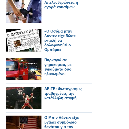
Απελευθερώνετα η
αγορά καυσίμων
«Ο Οσάμα μπιν
Λάντεν είχε δώσει
εντολή να
δολοφονηθεί ο
Ομπάμα»
Πυρκαγιά σε
γηροκομείο, με
εγκαύματα δύο
ηλικιωμένοι
ΔΕΙΤΕ: Φωτογραφίες
τραβηγμένες την
κατάλληλη στιγμή
Ο Μπιν Λάντεν είχε
βγάλει συμβόλαιο
θανάτου για τον