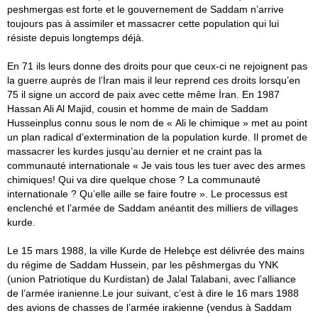
peshmergas est forte et le gouvernement de Saddam n’arrive
toujours pas à assimiler et massacrer cette population qui lui
résiste depuis longtemps déjà.
En 71 ils leurs donne des droits pour que ceux-ci ne rejoignent pas
la guerre auprès de l’İran mais il leur reprend ces droits lorsqu’en
75 il signe un accord de paix avec cette même İran. En 1987
Hassan Ali Al Majid, cousin et homme de main de Saddam
Husseinplus connu sous le nom de « Ali le chimique » met au point
un plan radical d’extermination de la population kurde. Il promet de
massacrer les kurdes jusqu’au dernier et ne craint pas la
communauté internationale « Je vais tous les tuer avec des armes
chimiques! Qui va dire quelque chose ? La communauté
internationale ? Qu’elle aille se faire foutre ». Le processus est
enclenché et l’armée de Saddam anéantit des milliers de villages
kurde.
Le 15 mars 1988, la ville Kurde de Helebçe est délivrée des mains
du régime de Saddam Hussein, par les pêshmergas du YNK
(union Patriotique du Kurdistan) de Jalal Talabani, avec l’alliance
de l’armée iranienne.Le jour suivant, c’est à dire le 16 mars 1988
des avions de chasses de l’armée irakienne (vendus à Saddam