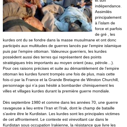
et son
indépendance.
Assimilés
principalement
à l’islam de
force et parfois
de gré , les
kurdes ont du se fondre dans la masse musulmane et ont donc
participés aux multitudes de guerres lancés par l’empire islamique
puis par l’empire ottoman. Valeureux guerriers, les kurdes
possèdent aussi des terres qui représentent des points
stratégiques très importants au moyen orient (eau, pétrole…).
Pour ces raisons précises et suite au démantèlement de l’empire
ottoman les kurdes furent trompés une fois de plus, mais cette
fois-ci par la France et la Grande Bretagne de Winston Churchill,
personnage qui n’a pas hésité a bombarder chimiquement les
villes et villages kurdes durant la première guerre mondiale.
Dès septembre 1980 et comme dans les années 70, une guerre
ravageuse a lieu entre l’Iran et l’Irak, dont le champ de bataille
s’avère être le Kurdistan. Les kurdes sont les principales victimes
de cet affrontement. Le contexte est virevoltant car dans le
Kurdistan sous occupation Irakienne, la résistance que livre les