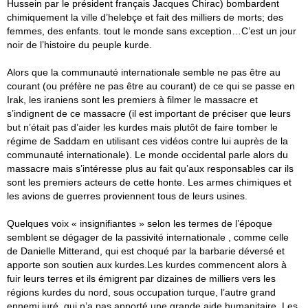
Hussein par le président français Jacques Chirac) bombardent
chimiquement la ville d’helebçe et fait des milliers de morts; des
femmes, des enfants. tout le monde sans exception…C’est un jour
noir de l’histoire du peuple kurde.
Alors que la communauté internationale semble ne pas être au
courant (ou préfère ne pas être au courant) de ce qui se passe en
Irak, les iraniens sont les premiers à filmer le massacre et
s’indignent de ce massacre (il est important de préciser que leurs
but n’était pas d’aider les kurdes mais plutôt de faire tomber le
régime de Saddam en utilisant ces vidéos contre lui auprès de la
communauté internationale). Le monde occidental parle alors du
massacre mais s’intéresse plus au fait qu’aux responsables car ils
sont les premiers acteurs de cette honte. Les armes chimiques et
les avions de guerres proviennent tous de leurs usines.
Quelques voix « insignifiantes » selon les termes de l’époque
semblent se dégager de la passivité internationale , comme celle
de Danielle Mitterand, qui est choqué par la barbarie déversé et
apporte son soutien aux kurdes.Les kurdes commencent alors à
fuir leurs terres et ils émigrent par dizaines de milliers vers les
régions kurdes du nord, sous occupation turque, l’autre grand
ennemi juré, qui n’a pas apporté une grande aide humanitaire. Les