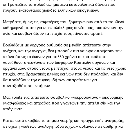
οι Τραπεζίτες τα πολυδιαφημισμένα καταναλωτικά δάνεια που
πνίγουν εκατοντάδες χιλιάδες ελληνικών οικογενειών.
Μετρήστε, όμως τις καφετέριες που ξεφυτρώνουν από το πουθενά
καθημερινά, όπου για ώρες ολόκληρες οι νέοι μας, σκοτώνουν την
ανία και κουβεντιάζουν τα πτυχία τους πίνοντας φραπέ.
Βουλιάξαμε με γοργούς ρυθμούς σε μεγέθη απίστευτα στην
ανέχεια, και την ανεργία, δεν μπορούν πια να ωραιοποιήσουν την
εικόνα όπως το έκαναν για πολλά χρόνια οι κρατικοδίαιτοι
«ανεύθυνο-υπεύθυνοι» των διαφόρων Κρατικών οργάνων και
οργανισμών, στους νέους με πτυχία, στους νέους και τις νέες χωρίς
πτυχία, στις δραματικές ηλικίες εκείνων που δεν πρόλαβαν και δεν
θα προλάβουν την συγκομιδή των απαραίτητων για
συνταξιοδότηση ενσήμων…
Μας τύλιξε ένα απίστευτο συμβολικό «νεκροσέντονο» οικονομικής
ανασφάλειας και απραξίας που γιγαντώνει την απελπισία και την
απόγνωση…
Και σε αυτό ακριβώς το σημείο νοερής και πραγματικής αναφοράς,
σε σχέση «ευθέως ανάλογη…δυστυχώς» αυξάνουν σε αριθμητικά