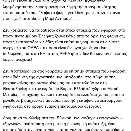
STYLE Πόσο εύκολα οι σύγχρονοι Έλληνες μεγαλοαστοί
λησμόνησαν την ιλαροτραγική αντίληψη της πραγματικότητας
τύπου «αφού τους έλειψε το ψωμί, γιατί δεν τρώνε παντεσπάνι»
που είχε διατυπώσει η Μαρί Αντουανέτ…
Δεν χρειάζεται να παραθέσω στατιστικά στοιχεία που αφορούν στο
πόσα εκατομμύρια Έλληνες ζούνε κάτω από το όριο της φτώχειας,
πόσες εκατοντάδες χιλιάδες είναι επίσημα γραμμένοι στις λίστες
ανεργίας του ΟΑΕΔ και πόσοι είναι άνεργοι χωρίς να είναι…
δηλωμένοι, ούτε ότι ΕΞΙ στους ΔΕΚΑ φέτος δεν θα κάνουν διακοπές
λόγο…ανέχειας!
Δεν προτίθεμαι να σας κουράσω με επίσημα στοιχεία που αφορούν
στην διάλυση της αγροτικής μας υποδομής, στο σβήσιμο της
ραχοκοκαλιάς της οικονομίας μας που αποτελούσαν στη
Θεσσαλονίκη και τον ευρύτερο Βόρειο-Ελλαδικό χώρο οι Μικρό –
Μεσαίες – Επιχειρήσεις και στον ευρύτερο ελλαδικό χώρο μεσαίου
μεγέθους βιομηχανικές μονάδες που ήδη έπαψαν να λειτουργούν
αφήνοντας στο δρόμο ενάμιση εκατομμύριο ανέργους.
Δραματικά τα ελλείμματα του Εθνικού μας ισοζυγίου εισαγωγών –
εξαγωγών, ανύπαρκτη στο μείον η οικονομική ανάπτυξη, ένας
στους δύο πτυχιούχους χωρίς απασχόληση και άντε να μαζέψουν