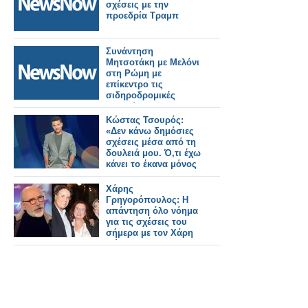
σχέσεις με την
προεδρία Τραμπ
Συνάντηση
Μητσοτάκη με Μελόνι
στη Ρώμη με
επίκεντρο τις
σιδηροδρομικές
επενδύσεις και τις
διμερείς σχέσεις
Kώστας Τσουρός:
«Δεν κάνω δημόσιες
σχέσεις μέσα από τη
δουλειά μου. Ό,τι έχω
κάνει το έκανα μόνος
μου»
Χάρης
Γρηγορόπουλος: Η
απάντηση όλο νόημα
για τις σχέσεις του
σήμερα με τον Χάρη
Ρώμα