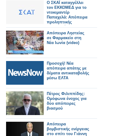
Ο ΣΚΑΪ καταγγέλλει
τον ΕΚΚΟΜΕΔ για το
ντοκιμαντέρ
Παπαχελά: Απόπειρα
προληπτικής
λογοκρισίας
Απόπειρα Ληστείας
σε Φαρμακείο στη
Νέα Ιωνία (video)
Προσοχή! Νέα
απόπειρα απάτης με
δέματα αντικαταβολής
μέσω ΕΛΤΑ
Πέτρος Φιλιππίδης:
Ομόφωνα ένοχος για
δύο απόπειρες
βιασμού
Απόπειρα
βομβιστικής ενέργειας
στο σπίτι του Γιάννη