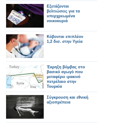
Εξετάζονται
βελτιώσεις για τα
υπερχρεωμένα
νοικοκυριά
Κόβονται επιπλέον
1,2 δισ. στην Υγεία
Έκρηξη βόμβας στο
βασικό αγωγό που
μεταφέρει ιρακινό
πετρέλαιο στην
Τουρκία
Σύγκρουση και εθνική
αξιοπρέπεια