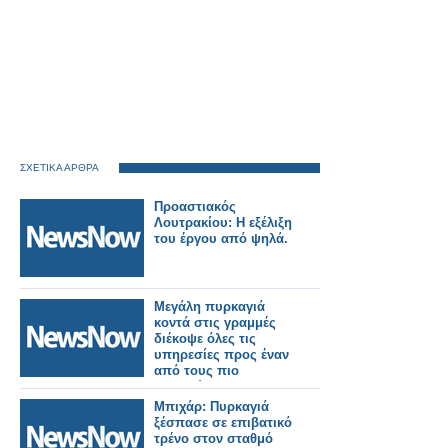
ΣΧΕΤΙΚΑ ΑΡΘΡΑ
Προαστιακός
Λουτρακίου: Η εξέλιξη
του έργου από ψηλά.
Μεγάλη πυρκαγιά
κοντά στις γραμμές
διέκοψε όλες τις
υπηρεσίες προς έναν
από τους πιο
πολυσύχναστους
σιδηροδρομικούς
Μπιχάρ: Πυρκαγιά
σταθμούς του
ξέσπασε σε επιβατικό
Λονδίνου.
τρένο στον σταθμό