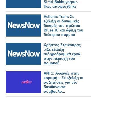
Simri Bakhtiyarpur-
Πως αποφεύχθηκε
τραγωδία.
Hellenic Train: Σε
εξέλιξη οι δυναμικές
δοκιμές του πρώτου
Blues IC και άφιξη του
δεύτερου συρμού
στην Ελλάδα.
Χρήστος Σταικούρας
:«Σε εξέλιξη
σιδηροδρομικά έργα
στην περιοχή του
Δομοκού
αποκατάστασης
Daniel 188 εκατ. ευρώ.
ΑΝΤ1: Αλλαγές στην
κορυφή – Σε εξέλιξη οι
συζητήσεις για νέο
διευθύνοντα
σύμβουλο...