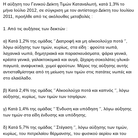
Η αύξηση του Γενικού Δείκτη Τιμών Καταναλωτή, κατά 1,3% το
μήνα Ιούλιο 2012, σε σύγκριση με τον αντίστοιχο Δείκτη του Ιουλίου
2011, προήλθε από τις ακόλουθες μεταβολές :
1. Από τις αυξήσεις των δεικτών :
α) Κατά 1,2% της ομάδας ‘’ Διατροφή και μη αλκοολούχα ποτά ‘’,
λόγω αύξησης των τιμών, κυρίως, στα είδη : φρούτα νωπά,
λαχανικά νωπά, δημητριακά και παρασκευάσματα, ψάρια γενικά,
κρέατα γενικά, γαλακτοκομικά και αυγά, ζάχαρη-σοκολάτες-γλυκά-
παγωτά, αναψυκτικά, χυμοί φρούτων. Μέρος της αύξησης αυτής
αντισταθμίστηκε από τη μείωση των τιμών στις πατάτες νωπές και
στο ελαιόλαδο.
β) Κατά 2,4% της ομάδας ‘’ Αλκοολούχα ποτά και καπνός ‘’, λόγω
αύξησης, κυρίως, των τιμών των τσιγάρων.
γ) Κατά 1,4% της ομάδας ‘’ Ένδυση και υπόδηση ‘’, λόγω αύξησης
των τιμών στα είδη ένδυσης και υπόδησης.
δ) Κατά 5,7% της ομάδας ‘’ Στέγαση ‘’, λόγω αύξησης των τιμών,
κυρίως, του πετρελαίου θέρμανσης, του φυσικού αερίου και του