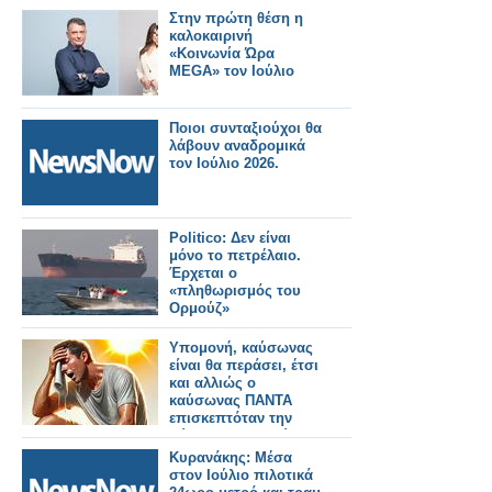
Στην πρώτη θέση η
καλοκαιρινή
«Κοινωνία Ώρα
MEGA» τον Ιούλιο
Ποιοι συνταξιούχοι θα
λάβουν αναδρομικά
τον Ιούλιο 2026.
Politico: Δεν είναι
μόνο το πετρέλαιο.
Έρχεται ο
«πληθωρισμός του
Ορμούζ»
Υπομονή, καύσωνας
είναι θα περάσει, έτσι
και αλλιώς ο
καύσωνας ΠΑΝΤΑ
επισκεπτόταν την
χώρα μας τον Ιούλιο
μήνα
Κυρανάκης: Μέσα
στον Ιούλιο πιλοτικά