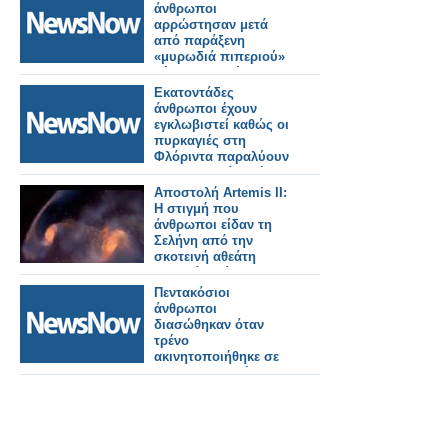
άνθρωποι
αρρώστησαν μετά
από παράξενη
«μυρωδιά πιπεριού»
μέσα σε κινούμενο
τρένο στην Ιαπωνία.
Εκατοντάδες
άνθρωποι έχουν
εγκλωβιστεί καθώς οι
πυρκαγιές στη
Φλόριντα παραλύουν
την υπηρεσία τρένων
της Amtrak.
Αποστολή Artemis II:
Η στιγμή που
άνθρωποι είδαν τη
Σελήνη από την
σκοτεινή αθεάτη
πλευρά – Βίντεο και
φωτό
Πεντακόσιοι
άνθρωποι
διασώθηκαν όταν
τρένο
ακινητοποιήθηκε σε
σιδηροδρομική
σήραγγα στην
Ελβετία