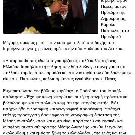
Ισραήλ, Σιμόν
Πέρες, με τον
Πρόεδρο της
Δημοκρατίας,
Κάρολο
Παπούλια, στο
Προεδρικό
Μέγαρο, αμέσως μετά... την επίσημη τελετή υποδοχής του
Ισραηλινού ηγέτη, με όλες τιμές, στην οδό Ηρώδου του Αττικού.
«Η παρουσία σας εδώ υπογραμμίζει τις πολύ καλές σχέσεις
Ελλάδας-Ισραήλ και τη θέληση των δύο λαών για συνεργασία σε
πολλούς τομείς, όπως αρμόζει και στην ιστορία των δύο λαών μας»
είπε ο κ. Παπούλιας, καλωσορίζοντας εγκάρδια τον κ. Πέρες.
Ευχαριστώντας «εκ βάθους καρδίας», ο Πρόεδρος του Ισραήλ
απάντησε: «Έχουμε κοινή ιστορία και αυτή τη στιγμή πρόκειται να
βελτιώσουμε και το πολιτικό κομμάτι της ιστορίας αυτής, διότι
υπήρχε ήδη φιλοσοφική και γεωγραφική προσέγγιση. Υπάρχει
επίσης προσέγγιση όσον αφορά τη γεωγραφική διάσταση της
Μέσης Ανατολής -που και αυτό είναι πάρα πολύ σημαντικό- και
αναφέρομαι στα σύνορα της Μέσης Ανατολής και -θα έλεγα- ότι
ακολουθούμε και εμείς τη ζώνη του ελαιόλαδου, της ελιάς και των