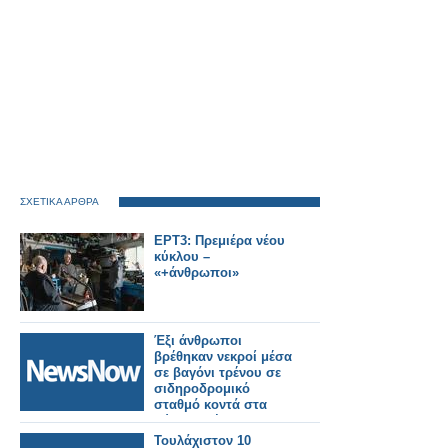
ΣΧΕΤΙΚΑ ΑΡΘΡΑ
ΕΡΤ3: Πρεμιέρα νέου
κύκλου –
«+άνθρωποι»
Έξι άνθρωποι
βρέθηκαν νεκροί μέσα
σε βαγόνι τρένου σε
σιδηροδρομικό
σταθμό κοντά στα
σύνορα Τέξας-
Μεξικού.
Τουλάχιστον 10