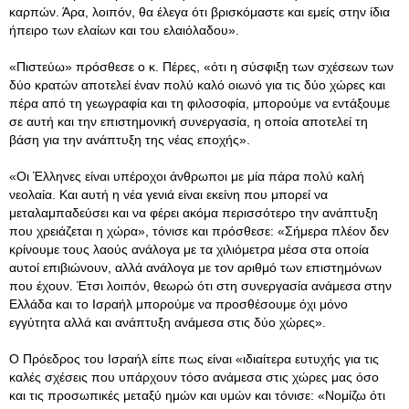
καρπών. Άρα, λοιπόν, θα έλεγα ότι βρισκόμαστε και εμείς στην ίδια
ήπειρο των ελαίων και του ελαιόλαδου».
«Πιστεύω» πρόσθεσε ο κ. Πέρες, «ότι η σύσφιξη των σχέσεων των
δύο κρατών αποτελεί έναν πολύ καλό οιωνό για τις δύο χώρες και
πέρα από τη γεωγραφία και τη φιλοσοφία, μπορούμε να εντάξουμε
σε αυτή και την επιστημονική συνεργασία, η οποία αποτελεί τη
βάση για την ανάπτυξη της νέας εποχής».
«Οι Έλληνες είναι υπέροχοι άνθρωποι με μία πάρα πολύ καλή
νεολαία. Και αυτή η νέα γενιά είναι εκείνη που μπορεί να
μεταλαμπαδεύσει και να φέρει ακόμα περισσότερο την ανάπτυξη
που χρειάζεται η χώρα», τόνισε και πρόσθεσε: «Σήμερα πλέον δεν
κρίνουμε τους λαούς ανάλογα με τα χιλιόμετρα μέσα στα οποία
αυτοί επιβιώνουν, αλλά ανάλογα με τον αριθμό των επιστημόνων
που έχουν. Έτσι λοιπόν, θεωρώ ότι στη συνεργασία ανάμεσα στην
Ελλάδα και το Ισραήλ μπορούμε να προσθέσουμε όχι μόνο
εγγύτητα αλλά και ανάπτυξη ανάμεσα στις δύο χώρες».
Ο Πρόεδρος του Ισραήλ είπε πως είναι «ιδιαίτερα ευτυχής για τις
καλές σχέσεις που υπάρχουν τόσο ανάμεσα στις χώρες μας όσο
και τις προσωπικές μεταξύ ημών και υμών και τόνισε: «Νομίζω ότι