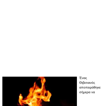
Ένας
Θιβετιανός
αποπειράθηκε
σήμερα να