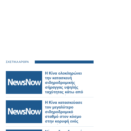
ΣΧΕΤΙΚΑ ΑΡΘΡΑ
Η Κίνα ολοκληρώνει
την κατασκευή
σιδηροδρομικής
σήραγγας υψηλής
ταχύτητας κάτω από
τον ποταμό
Γιανγκτσέ.
Η Κίνα κατασκεύασε
τον μεγαλύτερο
σιδηροδρομικό
σταθμό στον κόσμο
στην κορυφή ενός
βουνού σε μόλις 38
μήνες!