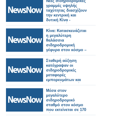
Νέες σιδηροδρομικές
γραμμές υψηλής
ταχύτητας διασχίζουν
την κεντρική και
δυτική Κίνα -
Συντονισμένη
ανάπτυξη.
Κίνα: Κατασκευάζεται
η μεγαλύτερη
θαλάσσια
σιδηροδρομική
γέφυρα στον κόσμο –
Ταχύτητα 350 χλμ./
ώρα!
Σταθερή αύξηση
κατέγραψαν οι
σιδηροδρομικές
μεταφορές
εμπορευμάτων και
επιβατών στην Κίνα
τους πρώτους πέντε
Μέσα στον
μήνες.
μεγαλύτερο
σιδηροδρομικό
σταθμό στον κόσμο
που εκτείνεται σε 170
γήπεδα ποδοσφαίρου
στην Κίνα.