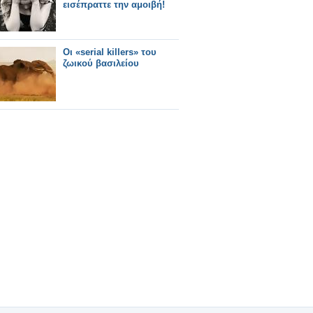
εισέπραττε την αμοιβή!
Οι «serial killers» του
ζωικού βασιλείου