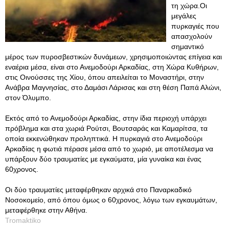
τη χώρα.Οι
μεγάλες
πυρκαγιές που
απασχολούν
σημαντικό
μέρος των πυροσβεστικών δυνάμεων, χρησιμοποιώντας επίγεια και
εναέρια μέσα, είναι στο Ανεμοδούρι Αρκαδίας, στη Χώρα Κυθήρων,
στις Οινούσσες της Χίου, όπου απειλείται το Μοναστήρι, στην
Ανάβρα Μαγνησίας, στο Δαμάσι Λάρισας και στη θέση Παπά Αλώνι,
στον Όλυμπο.
Εκτός από το Ανεμοδούρι Αρκαδίας, στην ίδια περιοχή υπάρχει
πρόβλημα και στα χωριά Ρούτσι, Βουτσαράς και Καμαρίτσα, τα
οποία εκκενώθηκαν προληπτικά. Η πυρκαγιά στο Ανεμοδούρι
Αρκαδίας η φωτιά πέρασε μέσα από το χωριό, με αποτέλεσμα να
υπάρξουν δύο τραυματίες με εγκαύματα, μία γυναίκα και ένας
60χρονος.
Οι δύο τραυματίες μεταφέρθηκαν αρχικά στο Παναρκαδικό
Νοσοκομείο, από όπου όμως ο 60χρονος, λόγω των εγκαυμάτων,
μεταφέρθηκε στην Αθήνα.
Tromaktiko