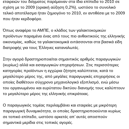
εταιρειών του δείγματος παρέμειναν στα ίδια επίπεδα το 2010 σε
σχέση με το 2009 (οριακή αύξηση 0,2%), ωστόσο το συνολικό
τελικό αποτέλεσμα ήταν ζημιογόνο το 2010, εν αντιθέσει με το 2009
που ήταν κερδοφόρο.
Όπως αναφέρει το ΑΜΠΕ, ο κλάδος των γαλακτοκομικών
προϊόντων παραμένει ένας από τους πιο ανθεκτικούς της ελληνικής
οικονομίας, καθώς τα γαλακτοκομικά εντάσσονται στα βασικά είδη
διατροφής για τους Έλληνες καταναλωτές.
Στην αγορά δραστηριοποιείται σημαντικός αριθμός παραγωγικών
(κυρίως) αλλά και εισαγωγικών επιχειρήσεων. Στις περισσότερες
κατηγορίες προϊόντων η εγχώρια ζήτηση καλύπτεται, κατά το
μεγαλύτερο μέρος της, από μεγάλες παραγωγικές επιχειρήσεις οι
οποίες διαθέτουν σύγχρονο μηχανολογικό εξοπλισμό, ενώ μέσω
του οργανωμένου και ευρύτατου δικτύου διανομής τους καλύπτουν
το μεγαλύτερο μέρος της ελληνικής επικράτειας.
Ο παραγωγικός τομέας περιλαμβάνει και εταιρείες με μικρότερη
παραγωγική δυναμικότητα, οι οποίες δραστηριοποιούνται κυρίως
σε τοπικό επίπεδο, ωστόσο αρκετές απ’ αυτές αποσπούν
σημαντικά μερίδια στις τοπικές αγορές.