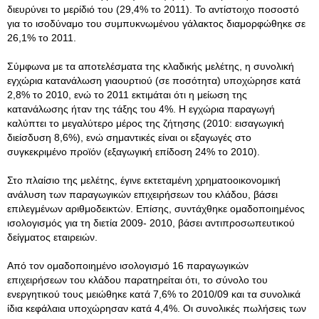
διευρύνει το μερίδιό του (29,4% το 2011). Το αντίστοιχο ποσοστό
για το ισοδύναμο του συμπυκνωμένου γάλακτος διαμορφώθηκε σε
26,1% το 2011.
Σύμφωνα με τα αποτελέσματα της κλαδικής μελέτης, η συνολική
εγχώρια κατανάλωση γιαουρτιού (σε ποσότητα) υποχώρησε κατά
2,8% το 2010, ενώ το 2011 εκτιμάται ότι η μείωση της
κατανάλωσης ήταν της τάξης του 4%. Η εγχώρια παραγωγή
καλύπτει το μεγαλύτερο μέρος της ζήτησης (2010: εισαγωγική
διείσδυση 8,6%), ενώ σημαντικές είναι οι εξαγωγές στο
συγκεκριμένο προϊόν (εξαγωγική επίδοση 24% το 2010).
Στo πλαίσιo της μελέτης, έγινε εκτεταμένη χρηματοοικονομική
ανάλυση των παραγωγικών επιχειρήσεων του κλάδου, βάσει
επιλεγμένων αριθμοδεικτών. Επίσης, συντάχθηκε ομαδοποιημένος
ισολογισμός για τη διετία 2009- 2010, βάσει αντιπροσωπευτικού
δείγματος εταιρειών.
Από τον ομαδοποιημένο ισολογισμό 16 παραγωγικών
επιχειρήσεων του κλάδου παρατηρείται ότι, το σύνολο του
ενεργητικού τους μειώθηκε κατά 7,6% το 2010/09 και τα συνολικά
ίδια κεφάλαια υποχώρησαν κατά 4,4%. Οι συνολικές πωλήσεις των