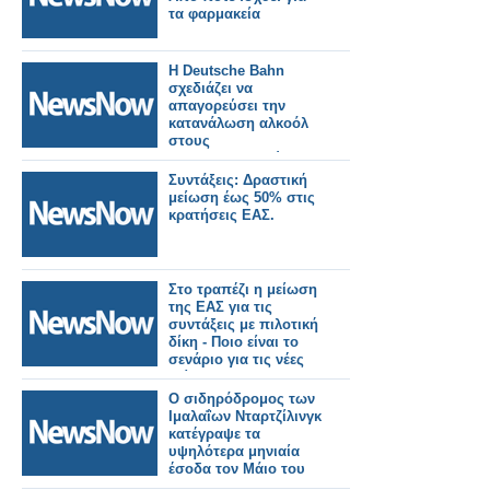
τα φαρμακεία
Η Deutsche Bahn
σχεδιάζει να
απαγορεύσει την
κατανάλωση αλκοόλ
στους
σιδηροδρομικούς
σταθμούς στη
Συντάξεις: Δραστική
Γερμανία.
μείωση έως 50% στις
κρατήσεις ΕΑΣ.
Στο τραπέζι η μείωση
της ΕΑΣ για τις
συντάξεις με πιλοτική
δίκη - Ποιο είναι το
σενάριο για τις νέες
κλίμακες.
Ο σιδηρόδρομος των
Ιμαλαΐων Νταρτζίλινγκ
κατέγραψε τα
υψηλότερα μηνιαία
έσοδα τον Μάιο του
2026