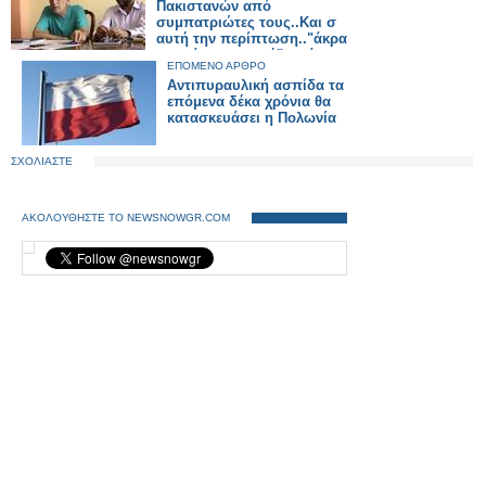
Πακιστανών από
συμπατριώτες τους..Και σ
αυτή την περίπτωση.."άκρα
του τάφου σιωπή" από
ΕΠΟΜΕΝΟ ΑΡΘΡΟ
Τσαβέντ Ασλάμ και
Αντιπυραυλική ασπίδα τα
Π.Κωνσταντίνου..
επόμενα δέκα χρόνια θα
κατασκευάσει η Πολωνία
ΣΧΟΛΙΑΣΤΕ
ΑΚΟΛΟΥΘΗΣΤΕ ΤΟ NEWSNOWGR.COM