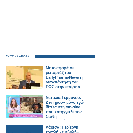
ΣΧΕΤΙΚΑ ΑΡΘΡΑ
Με αναφορά σε
ρεπορτάζ του
DailyPharmaNews η
ανταπάντηση του
ΠΦΣ στην εταιρεία
που κατήγγειλε για
απαράδεκτο τρόπο
Ναταλία Γερμανού:
διάθεσης
Δεν ήμουν μόνο εγώ
σκευάσματός της
δίπλα στη γυναίκα
που κατήγγειλε τον
Στάθη
Παναγιωτόπουλου,
ήταν και οι
Λάρισα: Περίεργη
παρουσιαστές του
τριπλή «εισβολή»