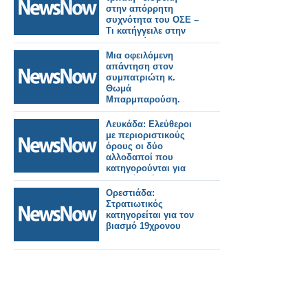
Ράδιο Αρβύλα
στην απόρρητη
συχνότητα του ΟΣΕ –
Τι κατήγγειλε στην
Αστυνομία ο
Σταθμάρχης
Μια οφειλόμενη
απάντηση στον
συμπατριώτη κ.
Θωμά
Μπαρμπαρούση.
Λευκάδα: Ελεύθεροι
με περιοριστικούς
όρους οι δύο
αλλοδαποί που
κατηγορούνται για
βιασμό ανήλικης.
Ορεστιάδα:
Στρατιωτικός
κατηγορείται για τον
βιασμό 19χρονου