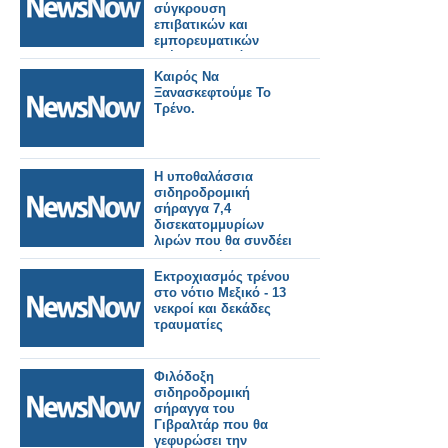
σύγκρουση
επιβατικών και
εμπορευματικών
τρένων στο νότιο
Πακιστάν
Καιρός Να
Ξανασκεφτούμε Το
Τρένο.
Η υποθαλάσσια
σιδηροδρομική
σήραγγα 7,4
δισεκατομμυρίων
λιρών που θα συνδέει
την Αφρική με την
Ευρώπη είναι ένα
Εκτροχιασμός τρένου
βήμα πιο κοντά στην
στο νότιο Μεξικό - 13
πραγματικότητα.
νεκροί και δεκάδες
τραυματίες
Φιλόδοξη
σιδηροδρομική
σήραγγα του
Γιβραλτάρ που θα
γεφυρώσει την