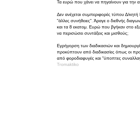
Τα ευρώ που χάνει να πηγαίνουν για την
Δεν ανέχεται συμπεριφορές τύπου Δ/κητή 
"άλλες συνήθειες". Άραγε ο διεθνής διαγω
και τα 8 εκατομ. Ευρώ που βγήκαν στο εξω
να περισώσει συντάξεις και μισθούς;
Εγρήγορση των διαδικασιών και δημιουρ
προκύπτουν από διαδικασίες όπως οι προ
από φοροδιαφυγές και "ύποπτες συναλλαγ
Tromaktiko