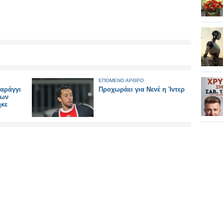
ΕΠΟΜΕΝΟ ΑΡΘΡΟ
φαράγγι
Προχωράει για Νενέ η Ίντερ
των
ηκε