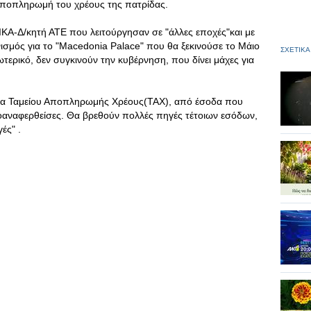
 αποπληρωμή του χρέους της πατρίδας.
ΙΚΑ-Δ/κητή ΑΤΕ που λειτούργησαν σε "άλλες εποχές"και με
νισμός για το "Macedonia Palace" που θα ξεκινούσε το Μάιο
ΣΧΕΤΙΚΑ
τερικό, δεν συγκινούν την κυβέρνηση, που δίνει μάχες για
γία Ταμείου Αποπληρωμής Χρέους(ΤΑΧ), από έσοδα που
αναφερθείσες. Θα βρεθούν πολλές πηγές τέτοιων εσόδων,
ές" .