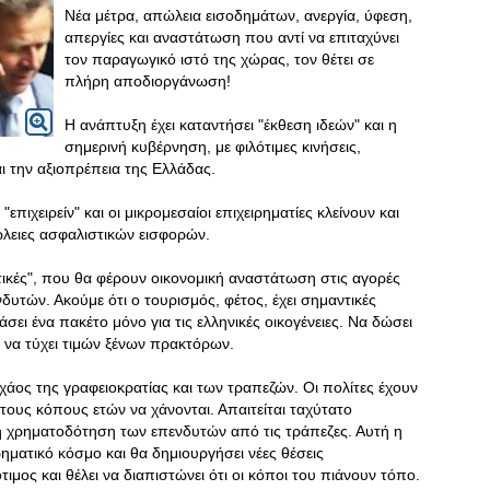
Νέα μέτρα, απώλεια εισοδημάτων, ανεργία, ύφεση,
απεργίες και αναστάτωση που αντί να επιταχύνει
τον παραγωγικό ιστό της χώρας, τον θέτει σε
πλήρη αποδιοργάνωση!
Η ανάπτυξη έχει καταντήσει "έκθεση ιδεών" και η
σημερινή κυβέρνηση, με φιλότιμες κινήσεις,
 την αξιοπρέπεια της Ελλάδας.
πιχειρείν" και οι μικρομεσαίοι επιχειρηματίες κλείνουν και
ώλειες ασφαλιστικών εισφορών.
ιτικές", που θα φέρουν οικονομική αναστάτωση στις αγορές
νδυτών. Ακούμε ότι ο τουρισμός, φέτος, έχει σημαντικές
άσει ένα πακέτο μόνο για τις ελληνικές οικογένειες. Να δώσει
ι να τύχει τιμών ξένων πρακτόρων.
χάος της γραφειοκρατίας και των τραπεζών. Οι πολίτες έχουν
τους κόπους ετών να χάνονται. Απαιτείται ταχύτατο
η χρηματοδότηση των επενδυτών από τις τράπεζες. Αυτή η
ηματικό κόσμο και θα δημιουργήσει νέες θέσεις
ιμος και θέλει να διαπιστώνει ότι οι κόποι του πιάνουν τόπο.