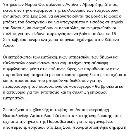
Υπηρεσιών Νομού Θεσσαλονίκης Αντώνης Αβραμίδης, ζήτησε,
εκτός από την απαγόρευση της κυκλοφορίας των τροχοφόρων
οχημάτων στο Σέιχ Σου, να ενεργοποιούνται τις βραδινές ώρες οι
μπάρες του δασαρχείου και να απαγορεύεται η είσοδος σε σημεία
του δάσους, να ενισχυθούν οι περιπολίες, να ενημερωθούν οι
πολίτες για τον κίνδυνο πυρκαγιάς και να βρίσκεται έως τις 15
Σεπτεμβρίου μόνιμα ένα χωματουργικό μηχάνημα στον Κέδρινο
Λόφο.
Οι εκπρόσωποι των εμπλεκόμενων υπηρεσιών, των δήμων και
εθελοντικών οργανώσεων που συμμετείχαν στη σύσκεψη
συμφώνησαν, μέσα στις επόμενες ώρες, να παραδώσουν στην
πυροσβεστική υπηρεσία μία επικαιροποιημένη λίστα με τα οχήματα
και το προσωπικό που μπορούν να διαθέσουν για την
περιφρούρηση του δάσους, ενώ σε «συναγερμό» θα βρίσκεται και
η αστυνομία για τον εντοπισμό και τη σύλληψη επίδοξων
εμπρηστών.
Σε συνέχεια της χθεσινής αυτοψίας του Αντιπεριφερειάρχη
Θεσσαλονίκης Απόστολου Τζιτζικώστα και της ενημέρωσης που
είχε από την ηγεσία της Πυροσβεστικής για τις οργανωμένες
απόπειρες εμπρησμών στο Σέιχ Σου, πραγματοποιήθηκε σήμερα η