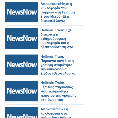
Χαλκίδα, εξαιτίας
Αποκαταστάθηκε η
πυρκαγιάς.
κυκλοφορία των
συρμών στη Γραμμή
2 του Μετρό- Είχε
διακοπεί λόγω
ατόμου στη σήραγγα.
Hellenic Train: Έχει
διακοπεί η
σιδηροδρομική
κυκλοφορία και η
ηλεκτροδότηση στο
δίκτυο του
Προαστιακού
Hellenic Train:
Σιδηροδρόμου
Πυρκαγιά κοντά στη
Αθηνών.
γραμμή σταμάτησε
την κυκλοφορία
Σίνδος–Θεσσαλονίκη.
Hellenic Train:
Εξαιτίας πυρκαγιάς
που εκδηλώθηκε
πλησίον της γραμμής
στο ύψος του
Ευαγγελισμού
διακόπηκε η
Αποκαστάθηκε η
κυκλοφορία.
κυκλοφορία στο
τμήμα Άνω Λιόσια –