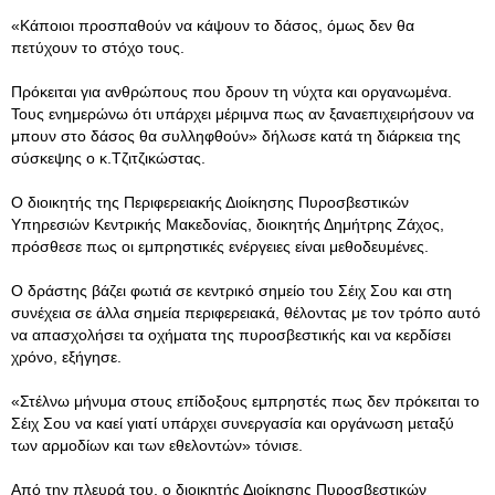
«Κάποιοι προσπαθούν να κάψουν το δάσος, όμως δεν θα
πετύχουν το στόχο τους.
Πρόκειται για ανθρώπους που δρουν τη νύχτα και οργανωμένα.
Τους ενημερώνω ότι υπάρχει μέριμνα πως αν ξαναεπιχειρήσουν να
μπουν στο δάσος θα συλληφθούν» δήλωσε κατά τη διάρκεια της
σύσκεψης ο κ.Τζιτζικώστας.
Ο διοικητής της Περιφερειακής Διοίκησης Πυροσβεστικών
Υπηρεσιών Κεντρικής Μακεδονίας, διοικητής Δημήτρης Ζάχος,
πρόσθεσε πως οι εμπρηστικές ενέργειες είναι μεθοδευμένες.
Ο δράστης βάζει φωτιά σε κεντρικό σημείο του Σέιχ Σου και στη
συνέχεια σε άλλα σημεία περιφερειακά, θέλοντας με τον τρόπο αυτό
να απασχολήσει τα οχήματα της πυροσβεστικής και να κερδίσει
χρόνο, εξήγησε.
«Στέλνω μήνυμα στους επίδοξους εμπρηστές πως δεν πρόκειται το
Σέιχ Σου να καεί γιατί υπάρχει συνεργασία και οργάνωση μεταξύ
των αρμοδίων και των εθελοντών» τόνισε.
Από την πλευρά του, ο διοικητής Διοίκησης Πυροσβεστικών