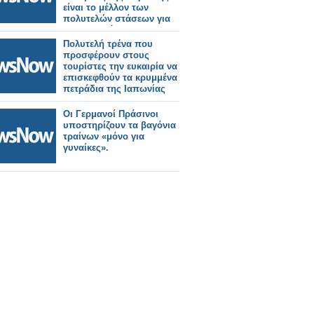
είναι το μέλλον των
πολυτελών στάσεων για
τους παγκόσμιους
τουρίστες σιδηροδρόμων;
Πολυτελή τρένα που
προσφέρουν στους
τουρίστες την ευκαιρία να
επισκεφθούν τα κρυμμένα
πετράδια της Ιαπωνίας
Οι Γερμανοί Πράσινοι
υποστηρίζουν τα βαγόνια
τραίνων «μόνο για
γυναίκες».