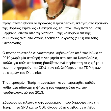
πραγματοποιηθούν οι πρόωρες περιφερειακές εκλογές στο κρατίδιο
της Βόρειας Ρηνανίας - Βεστφαλίας, του πολυπληθέστερου στη
Γερμανία, έπειτα από τη διάλυση... της κοινοβουλευτικής
συμμαχίας ανάμεσα στους Σοσιαλδημοκράτες (SPD) και τους
Οικολόγους.
Ο κεντροαριστερός συνασπισμός κυβερνούσε από τον Ιούνιο του
2010 χωρίς μία σταθερή πλειοψηφία στο τοπικό Κοινοβούλιο,
καθώς για κάθε απόφαση βασιζόταν ανά περίσταση στις ψήφους
των συντηρητικών του CDU, των φιλελεύθερων του FDP ή των
αριστερών του Die Linke.
Την περασμένη Τετάρτη αναγκάστηκε να παραιτηθεί, καθώς
καθίστατο αδύνατη η ψήφιση του νομοσχεδίου για τον
προϋπολογισμό του 2013.
Σύμφωνα με τελευταία σφυγμομέτρηση που δημοσιεύτηκε την
Τετάρτη, το SPD και το CDU δίνουν μάχη στήθος με στήθος,