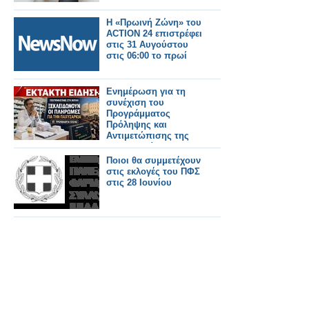
Η «Πρωινή Ζώνη» του
ACTION 24 επιστρέφει
στις 31 Αυγούστου
στις 06:00 το πρωί
Ενημέρωση για τη
συνέχιση του
Προγράμματος
Πρόληψης και
Αντιμετώπισης της
Παχυσαρκίας και για
την εξόφληση των
Ποιοι θα συμμετέχουν
οφειλών των μηνών
στις εκλογές του ΠΦΣ
Μαΐου και Ιουνίου
στις 28 Ιουνίου