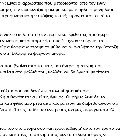
: Είναι οι αρρώστιες που μεταδίδονται από τον έναν
σμό, την αιδοιολειξία ή ακόμη και με το φιλί. Η μόνη λύση
ίς προφυλακτικό ή να κόψεις το σεξ, πράγμα που δε σ' το
υναικείο κόλπο που αν πιεστεί και ερεθιστεί, προσφέρει
 γυναίκες και οι παρτενέρ τους έψαχναν να βρουν το
νούρια θεωρία ανέτρεψε το μύθο και αμφισβήτησε την ύπαρξη
ς στη Βιλαρίμπα ψάχνουν ακόμα.
ό που βγαίνει από το πέος του άντρα τη στιγμή που
ν πέσει στα μαλλιά σου, κολλάει και δε βγαίνει με τίποτα
κόλπο σου και δεν έχεις ακολουθήσει κάποια
η πιθανότητα να μείνεις έγκυος. Oι φήμες λένε ότι το
ά κάτι φίλες μου μετά από κούρα ετών με διαβεβαιώνουν ότι
. Από τα 15 ως τα 60 του ένα μέσος άντρας παράγει από 20
πέος του στο στόμα σου και προσπαθείς μ' αυτό τον τρόπο να
υος αν καταπιείς το σπέρμα του, δεν αποκλείεται όμως να