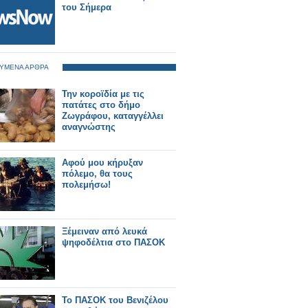
Καμπλάφκα.
του Σήμερα
ΥΜΕΝΑ ΑΡΘΡΑ
Την κοροϊδία με τις
πατάτες στο δήμο
Ζωγράφου, καταγγέλλει
αναγνώστης
Αφού μου κήρυξαν
πόλεμο, θα τους
πολεμήσω!
Ξέμειναν από λευκά
ψηφοδέλτια στο ΠΑΣΟΚ
Το ΠΑΣΟΚ του Βενιζέλου