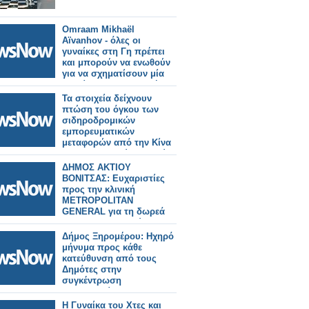
Omraam Mikhaël
Aïvanhov - όλες οι
γυναίκες στη Γη πρέπει
και μπορούν να ενωθούν
για να σχηματίσουν μία
γυναίκα, τη συλλογική
γυναίκα που θα γεννήσει
Τα στοιχεία δείχνουν
τη νέα ζωή.
πτώση του όγκου των
σιδηροδρομικών
εμπορευματικών
μεταφορών από την Κίνα
προς την Ευρώπη καθώς
αυξάνονται οι όγκοι προς
ΔΗΜΟΣ ΑΚΤΙΟΥ
τη Ρωσία
ΒΟΝΙΤΣΑΣ: Ευχαριστίες
προς την κλινική
METROPOLITAN
GENERAL για τη δωρεά
ιατροτεχνολογικού
εξοπλισμού, προς το
Δήμος Ξηρομέρου: Ηχηρό
Κέντρο Υγείας της
μήνυμα προς κάθε
Παλαίρου.
κατεύθυνση από τους
Δημότες στην
συγκέντρωση
διαμαρτυρίας και την
πορεία προς την περιοχή
Η Γυναίκα του Χτες και