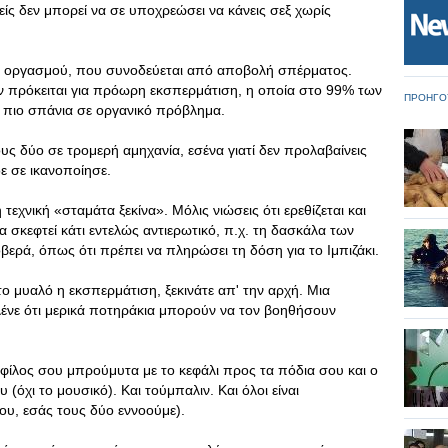
νείς δεν μπορεί να σε υποχρεώσει να κάνεις σεξ χωρίς
 οργασμού, που συνοδεύεται από αποβολή σπέρματος.
 αν πρόκειται για πρόωρη εκσπερμάτιση, η οποία στο 99% των
ΠΡΟΗΓΟ
 πιο σπάνια σε οργανικό πρόβλημα.
ους δύο σε τρομερή αμηχανία, εσένα γιατί δεν προλαβαίνεις
δε σε ικανοποίησε.
τεχνική «σταμάτα ξεκίνα». Μόλις νιώσεις ότι ερεθίζεται και
α σκεφτεί κάτι εντελώς αντιερωτικό, π.χ. τη δασκάλα των
οβερά, όπως ότι πρέπει να πληρώσει τη δόση για το Ιμπιζάκι.
το μυαλό η εκσπερμάτιση, ξεκινάτε απ' την αρχή. Μια
ί λένε ότι μερικά ποτηράκια μπορούν να τον βοηθήσουν
 φίλος σου μπρούμυτα με το κεφάλι προς τα πόδια σου και ο
 (όχι το μουσικό). Και τούμπαλιν. Και όλοι είναι
γου, εσάς τους δύο εννοούμε).