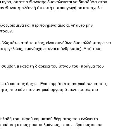
ι υγρά, οπότε ο Θανάσης δυσκολεύεται να διεισδύσει στον
ς τον Θανάση πλέον ή ότι αυτή η προαγωγή σε απασχολεί
λοξυρισμένα και περιποιημένα αιδοία, γι' αυτό μην
στοουν.
ριβώς κάτω από το πέος, είναι συνήθως δύο, αλλά μπορεί να
α στριγκλίζεις, «μονάρχης» είναι ο άνθρωπος). Από τους
 συμβαίνει κατά τη διάρκεια του ύπνου του, πράγμα που
ρωκτό και τους όρχεις. Ένα κομμάτι στο αντρικό σώμα που,
ίσθητο, που κάνει τον αντρικό οργασμό πέντε φορές πιο
δηλαδή του μικρού κομματιού δέρματος που ενώνει το
 παράδοση στους μουσουλμάνους, στους εβραίους και σε