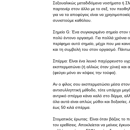
Σεξουαλικώς μεταδιδόμενα νοσήματα ή ΣΜΝ
παρτενέρ στον άλλο με το σεξ, τον πεοθηλα
για να τα αποφύγεις είναι να χρησιμοποιε
συνιστούμε καθόλου.
Σημείο G: Ένα συγκεκριμένο σημείο στον γ
πολύ έντονο οργασμό. Για πολλά χρόνια οι
περίφημο αυτό σημείο, μέχρι που μια και
και τη συμβολή του στον οργασμό. Πάντω
Σπέρμα: Είναι ένα λευκό παχύρρευστο υγρ
εκσπερματώνει (ή αλλιώς όταν χύνει) και α
(φεύγει μόνο αν κόψεις την τούφα).
Αν ο φίλος σου εκσπερματώσει μέσα στον 
αντισυλληπτική μέθοδο, τότε υπάρχει μεγάλ
αντρικό σπέρμα κάνει καλό στο δέρμα, αλλ
όλα αυτά είναι απλώς μύθοι και δοξασίες
έως 50 κιλά σπέρμα.
Στοματικός έρωτας: Είναι όταν βάζεις το 
τον ερεθίσεις. Αποκλείεται να μείνεις έγκ