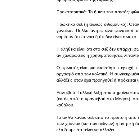
Προκαταρκτικά: Το ήμισυ του παντός: φιλιά
Πρωκτικό σεξ (ή αλλιώς οθωμανικό): Όταν
γυναίκας. Πολλοί άντρες είναι φανατικοί τ
νομίζουν ότι πονάει ή ότι δεν είναι σωστό.
Η αλήθεια είναι ότι στο σεξ δεν υπάρχει σ
αν χαλαρώσεις ή χρησιμοποιήσεις λιπαντικ
O πρωκτός είναι μια ευαίσθητη περιοχή, π
οργασμό από τον κολπικό. Η συγκεκριμένη
αλλάζεις όταν έχει προηγηθεί ή πρόκειται
Ραντεβού: Γαλλική λέξη που σημαίνει «συ
(εκτός από το «ραντεβού στο Mega»), όπ
καθόλου.
Το αν θα κάνεις σεξ από το πρώτο ή από 
των χρόνων (και των αιώνων) η αντρική ά
ελπίζουμε ότι τείνει να αλλάξει.