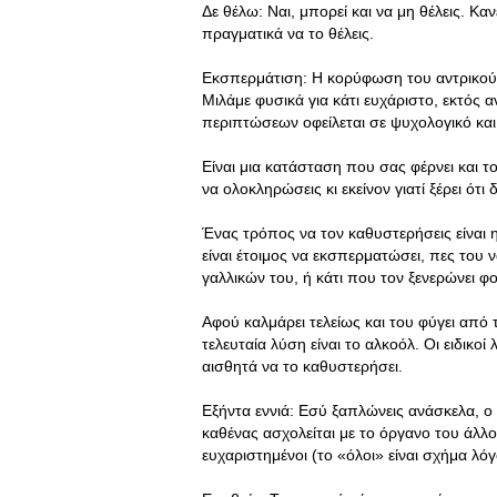
Δε θέλω: Ναι, μπορεί και να μη θέλεις. Κα
πραγματικά να το θέλεις.
Εκσπερμάτιση: Η κορύφωση του αντρικού
Μιλάμε φυσικά για κάτι ευχάριστο, εκτός
περιπτώσεων οφείλεται σε ψυχολογικό και
Είναι μια κατάσταση που σας φέρνει και τ
να ολοκληρώσεις κι εκείνον γιατί ξέρει ότι 
Ένας τρόπος να τον καθυστερήσεις είναι η 
είναι έτοιμος να εκσπερματώσει, πες του ν
γαλλικών του, ή κάτι που τον ξενερώνει φ
Αφού καλμάρει τελείως και του φύγει από 
τελευταία λύση είναι το αλκοόλ. Oι ειδικο
αισθητά να το καθυστερήσει.
Εξήντα εννιά: Εσύ ξαπλώνεις ανάσκελα, ο
καθένας ασχολείται με το όργανο του άλλου
ευχαριστημένοι (το «όλοι» είναι σχήμα λό