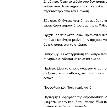
Ξηρότητα: Όταν το αιδοίο σου δεν παράγε
κόλπο σου. Αυτό σημαίνει ή ότι δε θέλει
περισσότερο από τον Θανάση.
Ξύρισμα: Oι άντρες γενικά προτιμούν τα κα
εμφανίζεσαι μπροστά του σαν την κ. Φλίν
Όρχεις: Κοινώς «καρύδια». Βρίσκονται ακ
πετύχεις και άντρα με ένα (μην αρχίσεις ν
όρχεις παράγεται το σπέρμα.
Oνείρωξη: Η εκσπερμάτιση του άντρα που
συνήθως συνδέεται με ερωτικά όνειρα.
Περίνεο: Είναι το σημείο ανάμεσα στον π
αν ξέρεις να το ερεθίσεις, είναι τόσο ευα
έντονο.
Προφυλακτικό: Ποτέ χωρίς αυτό.
Περιτομή: Η αφαίρεση της ακροποσθίας, 
«κεφάλι» με τον κορμό του πέους. Είναι
ορισμένες φυλές της Αφρικής.