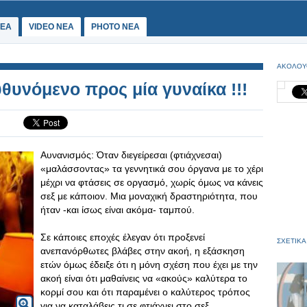
ΕΑ
VIDEO NEA
PHOTO NEA
ΑΚΟΛΟΥ
υθυνόμενο προς μία γυναίκα !!!
Αυνανισμός: Όταν διεγείρεσαι (φτιάχνεσαι)
«μαλάσσοντας» τα γεννητικά σου όργανα με το χέρι
μέχρι να φτάσεις σε οργασμό, χωρίς όμως να κάνεις
σεξ με κάποιον. Μια μοναχική δραστηριότητα, που
ήταν -και ίσως είναι ακόμα- ταμπού.
Σε κάποιες εποχές έλεγαν ότι προξενεί
ΣΧΕΤΙΚΑ
ανεπανόρθωτες βλάβες στην ακοή, η εξάσκηση
ετών όμως έδειξε ότι η μόνη σχέση που έχει με την
ακοή είναι ότι μαθαίνεις να «ακούς» καλύτερα το
κορμί σου και ότι παραμένει ο καλύτερος τρόπος
για να καταλάβεις τι σε φτιάχνει στο σεξ.