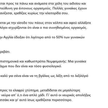
ται προς τα πάνω και ανάμεσα στα χείλη του αιδοίου και
 υπεύθυνη για έντονους οργασμούς. Πολλές γυναίκες έχουν
ίζεσαι, ερεθίζεις κυρίως την κλειτορίδα σου.
ται με την είσοδο του πέους στον κόλπο και αφού αλλάξετε
ολόγοι ισχυρίζονται ότι είναι ο πιο συνηθισμένος οργασμός.
την Αγγλία έδειξαν ότι λιγότερο από το 50% των γυναικών
ρεβάτι.
 επιστημονικά και καθωσπρέπει Νυμφομανής: Μια γυναίκα
γμα που δεν είναι και τόσο φυσιολογικό.
αλό για σένα είναι να τη βγάλεις ως λέξη από το λεξιλόγιό
 προς το ελαφρύ χτύπημα, μεταδίδεται σε μεγαλύτερη
νεύρα απ' ό,τι ένα απλό χάδι. Γι' αυτό οι νευρικές απολήξεις
τσάκι και γι' αυτό ίσως ερεθίζεσαι περισσότερο.