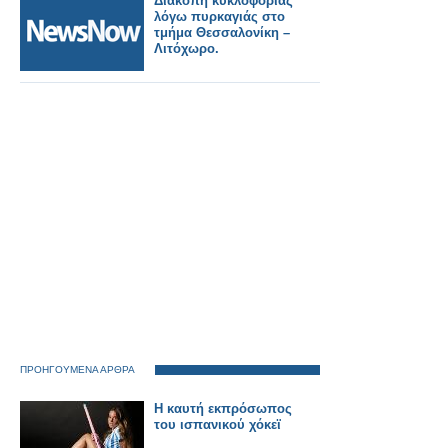
Διακοπή κυκλοφορίας
στις 21:40.
λόγω πυρκαγιάς στο
τμήμα Θεσσαλονίκη –
Λιτόχωρο.
ΠΡΟΗΓΟΥΜΕΝΑ ΑΡΘΡΑ
Η καυτή εκπρόσωπος
του ισπανικού χόκεϊ