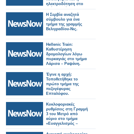
ηλεκτροδότηση στο
τμήμα Οινόη –
Χαλκίδα, εξαιτίας
Η Σερβία αναζητά
πυρκαγιάς.
σύμβουλο για ένα
τμήμα της γραμμής
Βελιγραδίου-Νις.
Hellenic Train:
Καθυστέρηση
δρομολογίων λόγω
πυρκαγιάς στο τμήμα
Λάρισα – Ραψάνη.
Έγινε η αρχή:
Τοποθετήθηκε το
πρώτο τμήμα της
πεζογέφυρας
Επταλόφου.
Κυκλοφοριακές
ρυθμίσεις στη Γραμμή
3 του Μετρό από
αύριο στο τμήμα
«Ευαγγελισμός –
Κατεχάκη» – Ποιοι
σταθμοί θα κλείνουν