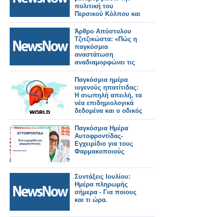
πολιτική του
Περσικού Κόλπου και
την παγκόσμια
ασφάλεια.
Άρθρο Απόστολου
Τζιτζικώστα: «Πώς η
παγκόσμια
αναστάτωση
αναδιαμορφώνει τις
μεταφορές και τον
τουρισμό»
Παγκόσμια ημέρα
ιογενούς ηπατίτιδας:
Η σιωπηλή απειλή, τα
νέα επιδημιολογικά
δεδομένα και ο οδικός
χάρτης για την
εξάλειψη της νόσου
Παγκόσμια Ημέρα
Αυτοφροντίδας-
Εγχειρίδιο για τους
Φαρμακοποιούς
Συντάξεις Ιουλίου:
Ημέρα πληρωμής
σήμερα - Για ποιους
και τι ώρα.