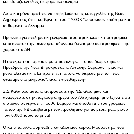
και εξέταζε εντελώς διαφορετικά σενάρια.
Αυτό και μόνο αρκεί για να επιβεβαιώσει τις καταγγελίες της Νέας
Δημοκρατίας ότι η κυβέρνηση του ΠΑΣΟΚ "φούσκωσε" σκόπιμα και
αυθαίρετα το έλλειμμα.
Πρόκειται για εγκληματική ενέργεια, που προκάλεσε καταστροφικές
επιπτώσεις στην οικονομία, αδυναμία δανεισμού και προσφυγή της
χώρας στο ΔΝΤ.
Η συγκρότηση, αμέσως μετά τις εκλογές - όπως δεσμεύτηκε ο
Πρόεδρος της Νέας Δημοκρατίας κ. Αντώνης Σαμαράς - μιας και
μόνο Εξεταστικής Επιτροπής, η οποία να διερευνήσει το "πώς
φτάσαμε στο μνημόνιο", είναι επιβεβλημένη».
Σ.Σ.Καλά όλα αυτά κ. εκπρόσωπε της ΝΔ, αλλά μίας και
αναφέρεστε στην παγκόσμια ημέρα του Αλτσχάϊμερ, μην ξεχνάτε ότι
ο στενός συνεργάτης του Α. Σαμαρά και διευθυντής του γραφείου
τύπου της ΝΔ αμείβεται με τον προκλητικό για τις μέρες μας, μισθό
των 8.000 ευρώ το μήνα!
Ο κατά τα άλλα συμπαθής και αξιότιμος κύριος Μουρούτης, που
κόπτεται κι αυτός για τους μισθωτούς και τους συνταξιούχους που