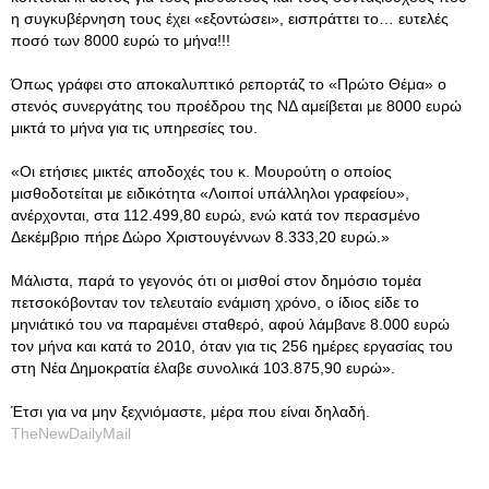
η συγκυβέρνηση τους έχει «εξοντώσει», εισπράττει το… ευτελές
ποσό των 8000 ευρώ το μήνα!!!
Όπως γράφει στο αποκαλυπτικό ρεπορτάζ το «Πρώτο Θέμα» ο
στενός συνεργάτης του προέδρου της ΝΔ αμείβεται με 8000 ευρώ
μικτά το μήνα για τις υπηρεσίες του.
«Οι ετήσιες μικτές αποδοχές του κ. Μουρούτη ο οποίος
μισθοδοτείται με ειδικότητα «Λοιποί υπάλληλοι γραφείου»,
ανέρχονται, στα 112.499,80 ευρώ, ενώ κατά τον περασμένο
Δεκέμβριο πήρε Δώρο Χριστουγέννων 8.333,20 ευρώ.»
Μάλιστα, παρά το γεγονός ότι οι μισθοί στον δημόσιο τομέα
πετσοκόβονταν τον τελευταίο ενάμιση χρόνο, ο ίδιος είδε το
μηνιάτικό του να παραμένει σταθερό, αφού λάμβανε 8.000 ευρώ
τον μήνα και κατά το 2010, όταν για τις 256 ημέρες εργασίας του
στη Νέα Δημοκρατία έλαβε συνολικά 103.875,90 ευρώ».
Έτσι για να μην ξεχνιόμαστε, μέρα που είναι δηλαδή.
TheNewDailyMail