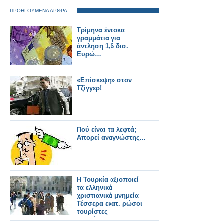
ΠΡΟΗΓΟΥΜΕΝΑ ΑΡΘΡΑ
Τρίμηνα έντοκα
γραμμάτια για
άντληση 1,6 δισ.
Ευρώ…
«Επίσκεψη» στον
Τζίγγερ!
Πού είναι τα λεφτά;
Απορεί αναγνώστης...
Η Τουρκία αξιοποιεί
τα ελληνικά
χριστιανικά μνημεία
Τέσσερα εκατ. ρώσοι
τουρίστες
αναμένονται στην