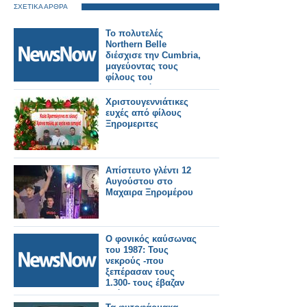
ΣΧΕΤΙΚΑ ΑΡΘΡΑ
Το πολυτελές
Northern Belle
διέσχισε την Cumbria,
μαγεύοντας τους
φίλους του
σιδηροδρόμου.
Χριστουγεννιάτικες
ευχές από φίλους
Ξηρομεριτες
Απίστευτο γλέντι 12
Αυγούστου στο
Μαχαιρα Ξηρομέρου
Ο φονικός καύσωνας
του 1987: Τους
νεκρούς -που
ξεπέρασαν τους
1.300- τους έβαζαν
ακόμα και σε
βαγόνια–ψυγεία του