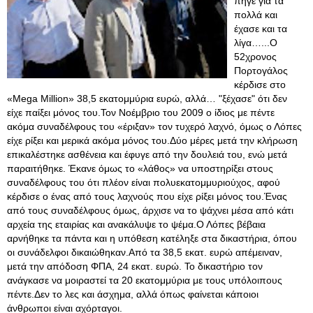
πήγε για τα
πολλά και
έχασε και τα
λίγα…...Ο
52χρονος
Πορτογάλος
κέρδισε στο
«Mega Million» 38,5 εκατομμύρια ευρώ, αλλά… "ξέχασε" ότι δεν
είχε παίξει μόνος του.Τον Νοέμβριο του 2009 ο ίδιος με πέντε
ακόμα συναδέλφους του «έριξαν» τον τυχερό λαχνό, όμως ο Λόπες
είχε ρίξει και μερικά ακόμα μόνος του.Δύο μέρες μετά την κλήρωση
επικαλέστηκε ασθένεια και έφυγε από την δουλειά του, ενώ μετά
παραιτήθηκε. Έκανε όμως το «λάθος» να υποστηρίξει στους
συναδέλφους του ότι πλέον είναι πολυεκατομμυριούχος, αφού
κέρδισε ο ένας από τους λαχνούς που είχε ρίξει μόνος του.Ένας
από τους συναδέλφους όμως, άρχισε να το ψάχνει μέσα από κάτι
αρχεία της εταιρίας και ανακάλυψε το ψέμα.Ο Λόπες βέβαια
αρνήθηκε τα πάντα και η υπόθεση κατέληξε στα δικαστήρια, όπου
οι συνάδελφοι δικαιώθηκαν.Από τα 38,5 εκατ. ευρώ απέμειναν,
μετά την απόδοση ΦΠΑ, 24 εκατ. ευρώ. Το δικαστήριο τον
ανάγκασε να μοιραστεί τα 20 εκατομμύρια με τους υπόλοιπους
πέντε.Δεν το λες και άσχημα, αλλά όπως φαίνεται κάποιοι
άνθρωποι είναι αχόρταγοι.