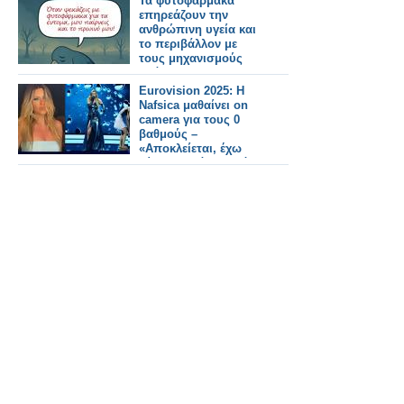
Τα φυτοφάρμακα
ΟΣΕ!
επηρεάζουν την
ανθρώπινη υγεία και
το περιβάλλον με
τους μηχανισμούς
δράσης τους και
αποτελούν κίνδυνο
Eurovision 2025: Η
για τους επικονιαστές
Nafsica μαθαίνει on
camera για τους 0
βαθμούς –
«Αποκλείεται, έχω
σίγουρα πάνω από 20
φίλους»