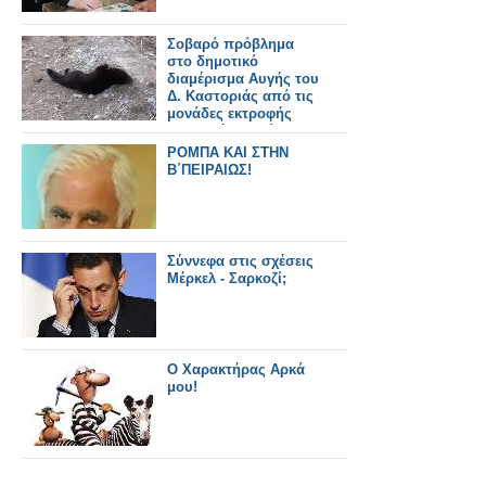
Σοβαρό πρόβλημα
στο δημοτικό
διαμέρισμα Αυγής του
Δ. Καστοριάς από τις
μονάδες εκτροφής
γουνοφόρων ζώων
[Video]
ΡΟΜΠΑ ΚΑΙ ΣΤΗΝ
Β΄ΠΕΙΡΑΙΩΣ!
Σύννεφα στις σχέσεις
Μέρκελ - Σαρκοζί;
Ο Χαρακτήρας Αρκά
μου!