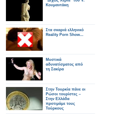
"Δίχως Χέρια" του V.
Κουμαντάκη
Στα σκαριά ελληνικό
Reality Porn Show...
Μυστικά
αδυνατίσματος από
τη Σακίρα
Στην Τουρκία πάνε οι
Ρώσοι τουρίστες –
Στην Ελλάδα
προτιμάμε τους
Τούρκους