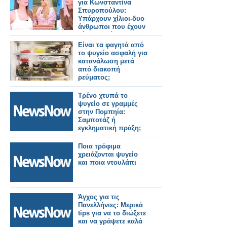
για Κωνσταντίνα
Σπυροπούλου:
Υπάρχουν χίλιοι-δυο
άνθρωποι που έχουν
ζήσει δυσάρεστες
καταστάσεις μέσα στα
Είναι τα φαγητά από
τηλεοπτικά πλατό
το ψυγείο ασφαλή για
κατανάλωση μετά
από διακοπή
ρεύματος;
Τρένο χτυπά το
ψυγείο σε γραμμές
στην Πομπηία:
Σαμποτάζ ή
εγκληματική πράξη;
Ποια τρόφιμα
χρειάζονται ψυγείο
και ποια ντουλάπι
Άγχος για τις
Πανελλήνιες: Μερικά
tips για να το διώξετε
και να γράψετε καλά