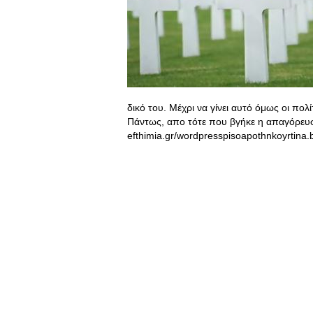
δικό του. Μέχρι να γίνει αυτό όμως οι πο
Πάντως, απο τότε που βγήκε η απαγόρευσ
efthimia.gr/wordpresspisoapothnkoyrtina.