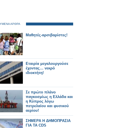
ΥΜΕΝΑ ΑΡΘΡΑ
Μαθητές-αρσιβαρίστες!
Εταιρία μεγαλουργούσε
έχοντας… νεκρό
ιδιοκτήτη!
Σε πρώτο πλάνο
παγκοσμίως η Ελλάδα και
η Κύπρος λόγω
πετρελαίου και φυσικού
αερίου!
ΣΗΜΕΡΑ Η ΔΗΜΟΠΡΑΣΙΑ
ΓΙΑ ΤΑ CDS