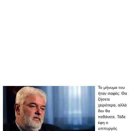
Το μήνυμα του
ήταν σαφές: Θα
ζήσετε
χειρότερα, αλλά
δεν θα
πεθάνετε. Τάδε
έφη ο
υππυργός