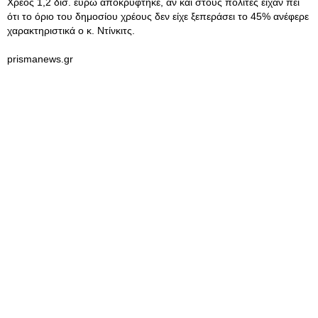
Χρέος 1,2 δισ. ευρώ αποκρύφτηκε, αν και στους πολίτες είχαν πει
ότι το όριο του δημοσίου χρέους δεν είχε ξεπεράσει το 45% ανέφερε
χαρακτηριστικά ο κ. Ντίνκιτς.
prismanews.gr