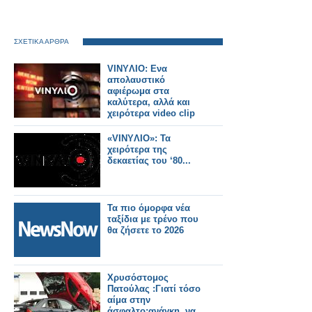
ΣΧΕΤΙΚΑ ΑΡΘΡΑ
VINYΛΙΟ: Ενα
απολαυστικό
αφιέρωμα στα
καλύτερα, αλλά και
χειρότερα video clip
«VINYΛΙΟ»: Τα
χειρότερα της
δεκαετίας του ‘80...
Τα πιο όμορφα νέα
ταξίδια με τρένο που
θα ζήσετε το 2026
Χρυσόστομος
Πατούλας :Γιατί τόσο
αίμα στην
άσφαλτο;ανάγκη, να