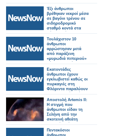
Έξι άνθρωποι
βρέθηκαν νεκροί μέσα
σε βαγόνι τρένου σε
σιδηροδρομικό
σταθμό κοντά στα
σύνορα Τέξας-
Μεξικού.
Τουλάχιστον 10
άνθρωποι
αρρώστησαν μετά
από παράξενη
«μυρωδιά πιπεριού»
μέσα σε κινούμενο
τρένο στην Ιαπωνία.
Εκατοντάδες
άνθρωποι έχουν
εγκλωβιστεί καθώς οι
πυρκαγιές στη
Φλόριντα παραλύουν
την υπηρεσία τρένων
της Amtrak.
Αποστολή Artemis II:
Η στιγμή που
άνθρωποι είδαν τη
Σελήνη από την
σκοτεινή αθεάτη
πλευρά – Βίντεο και
φωτό
Πεντακόσιοι
άνθρωποι