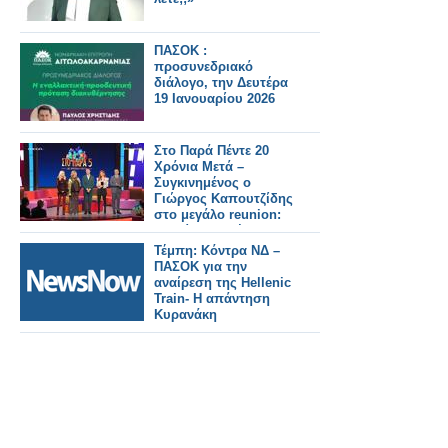
ΠΑΣΟΚ :
προσυνεδριακό
διάλογο, την Δευτέρα
19 Ιανουαρίου 2026
Στο Παρά Πέντε 20
Χρόνια Μετά –
Συγκινημένος ο
Γιώργος Καπουτζίδης
στο μεγάλο reunion:
«Εσείς μας φέρατε
εδώ, κρατήσατε όλο
Τέμπη: Κόντρα ΝΔ –
αυτό ζωντανό»
ΠΑΣΟΚ για την
αναίρεση της Hellenic
Train- Η απάντηση
Κυρανάκη