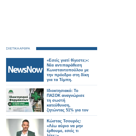
ΣΧΕΤΙΚΑ ΑΡΘΡΑ
«Εσείς γιατί θίγεστε;»:
Νέα αντιπαράθεση
Κωνσταντοπούλου με
την πρόεδρο στη δίκη
για τα Τέμπη.
Ιδιοκτησιακό: Το
ΠΑΣΟΚ αναγνώρισε
τη σωστή
κατεύθυνση,
ζητώντας 51% για τον
φαρμακοποιό
Κώστας Τσουρός:
«Λέω αύριο να μην
έρθουμε, εσείς τι
λέτε;;»