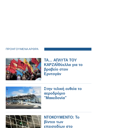
ΠΡΟΗΓΟΥΜΕΝΑ ΑΡΘΡΑ
ΤΑ… ΑΠΛΥΤΑ ΤΟΥ
ΚΑΡΖΑΪΘύελλα για το
βραβείο στον
Ερντογάν
Στην τελική ευθεία το
αεροδρόμιο
"Μακεδονία"
ΝΤΟΚΟΥΜΕΝΤΟ: Το
βίντεο των
επεισοδίων στο