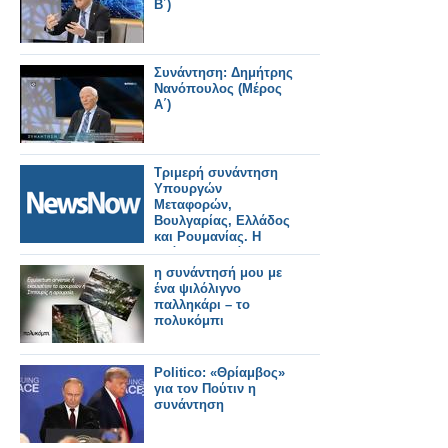
Β΄)
Συνάντηση: Δημήτρης
Νανόπουλος (Μέρος
Α΄)
Τριμερή συνάντηση
Υπουργών
Μεταφορών,
Βουλγαρίας, Ελλάδος
και Ρουμανίας. Η
επόμενη συνάντηση
στη Θεσσαλονίκη
η συνάντησή μου με
ένα ψιλόλιγνο
παλληκάρι – το
πολυκόμπι
Politico: «Θρίαμβος»
για τον Πούτιν η
συνάντηση