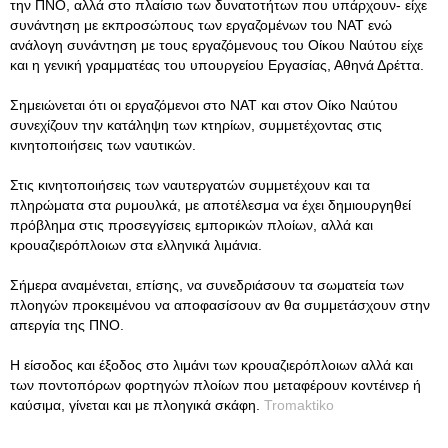
την ΠΝΟ, αλλά στο πλαίσιο των δυνατοτήτων που υπάρχουν- είχε
συνάντηση με εκπροσώπους των εργαζομένων του ΝΑΤ ενώ
ανάλογη συνάντηση με τους εργαζόμενους του Οίκου Ναύτου είχε
και η γενική γραμματέας του υπουργείου Εργασίας, Αθηνά Δρέττα.
Σημειώνεται ότι οι εργαζόμενοι στο ΝΑΤ και στον Οίκο Ναύτου
συνεχίζουν την κατάληψη των κτηρίων, συμμετέχοντας στις
κινητοποιήσεις των ναυτικών.
Στις κινητοποιήσεις των ναυτεργατών συμμετέχουν και τα
πληρώματα στα ρυμουλκά, με αποτέλεσμα να έχει δημιουργηθεί
πρόβλημα στις προσεγγίσεις εμπορικών πλοίων, αλλά και
κρουαζιερόπλοιων στα ελληνικά λιμάνια.
Σήμερα αναμένεται, επίσης, να συνεδριάσουν τα σωματεία των
πλοηγών προκειμένου να αποφασίσουν αν θα συμμετάσχουν στην
απεργία της ΠΝΟ.
Η είσοδος και έξοδος στο λιμάνι των κρουαζιερόπλοιων αλλά και
των ποντοπόρων φορτηγών πλοίων που μεταφέρουν κοντέινερ ή
καύσιμα, γίνεται και με πλοηγικά σκάφη.
Tromaktiko