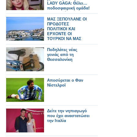
LADY GAGA: Θέλει…
ποδοσφαιρική ομάδα!
[φωτο - βίντεο]
ΜΑΣ ΞΕΠΟΥΛΑΝΕ ΟΙ
ΠΡΟΔΟΤΕΣ
ΠΟΛΙΤΙΚΟΙ ΚΑΙ
ΕΡΧΟΝΤΕ ΟΙ
ΤΟΥΡΚΟΙ ΝΑ ΜΑΣ
ΑΓΟΡΑΣΟΥΝ
!!!«Φλερτ» Τούρκων
Ποδηλάτες νέας
επενδυτών με τα
γενιάς από τη
ελληνικά νησιά
Θεσσαλονίκη
Αποσύρεται ο Φαν
Νίστελροϊ
Δείτε την νηπιαγωγό
που έχει αναστατώσει
την Ιταλία