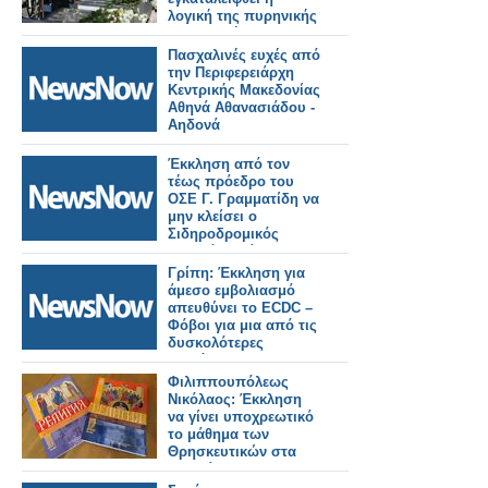
λογική της πυρηνικής
αποτροπής
Πασχαλινές ευχές από
την Περιφερειάρχη
Κεντρικής Μακεδονίας
Αθηνά Αθανασιάδου -
Αηδονά
Έκκληση από τον
τέως πρόεδρο του
ΟΣΕ Γ. Γραμματίδη να
μην κλείσει ο
Σιδηροδρομικός
Σταθμός Δράμας
Γρίπη: Έκκληση για
άμεσο εμβολιασμό
απευθύνει το ECDC –
Φόβοι για μια από τις
δυσκολότερες
περιόδους των
τελευταίων ετών
Φιλιππουπόλεως
Νικόλαος: Έκκληση
να γίνει υποχρεωτικό
το μάθημα των
Θρησκευτικών στα
σχολεία της
Βουλγαρίας