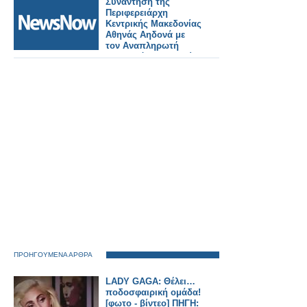
Συνάντηση της
Περιφερειάρχη
Κεντρικής Μακεδονίας
Αθηνάς Αηδονά με
τον Αναπληρωτή
Υπουργό Μεταφορών
Κωνσταντίνο
Κυρανάκη
ΠΡΟΗΓΟΥΜΕΝΑ ΑΡΘΡΑ
LADY GAGA: Θέλει…
ποδοσφαιρική ομάδα!
[φωτο - βίντεο] ΠΗΓΗ: