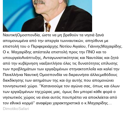
ΝαυτικήΟμοσπονδία, ώστε να μη βρεθούν τα νησιά ξανά
απομονωμένα από την απεργία τωνναυτικών, απηύθυνε με
επιστολή του ο Περιφερειάρχης Νοτίου Αιγαίου, ΓιάννηςΜαχαιρίδης.
Ο κ. Μαχαιρίδης απέστειλε επιστολή προς την ΠΝΟ και το
υπουργείοΑνάπτυξης, Ανταγωνιστικότητας και Ναυτιλίας και ζητά
από την κυβέρνηση ναεξαντλήσει όλες τις δυνατότητες επίλυσης
των προβλημάτων των εργαζομένων στηνακτοπλοΐα και καλεί την
Πανελλήνια Ναυτική Ομοσπονδία να διερευνήσει άλλεςμεθόδους
διεκδίκησης των αιτημάτων της και όχι αυτής που απομονώνει
τοννησιωτικό χώρο. ''Κατανοούμε τον αγώνα σας, όπως και όλων
των εργαζομένων τηςχώρας μας, όμως δεν μπορεί κάθε φορά ο
νησιωτικός χώρος να είναι αυτός πουπρέπει να αποκλείεται από
τον εθνικό κορμό'' αναφέρει χαρακτηριστικά ο κ.Μαχαιρίδης…
DimotikoSafari