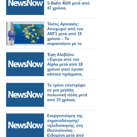
S-Bahn 4020 μετά από
47 χρόνια.
Τάσος Αρνιακός:
Αποχωρεί από τον
ΑΝΤ1 μετά από 19
χρόνια – Το
παρασκήνιο με το
πάρτι που δεν πήγε
ποτέ
Έφη Αλεβίζου:
«Έφυγα από τον
Alpha μετά από 18
χρόνια γιατί έγιναν
κάποια πράγματα,
δεν ήταν όλα καλά»
Το τρένο επιστρέφει
σε μια μεγάλη
πολωνική πόλη μετά
από 33 χρόνια.
Ενεργοποίηση της
σηματοδότησης/
τηλεδιοίκησης στη
Θεσσαλονίκη -
Ειδομένη μετά από