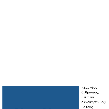
«Σαν νέος
άνθρωπος,
θέλω να
διεκδικήσω μαζί
με τους