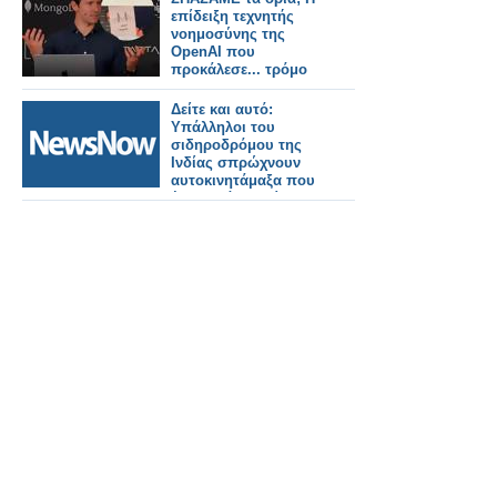
βίντεο
επίδειξη τεχνητής
νοημοσύνης της
OpenAI που
προκάλεσε... τρόμο
Δείτε και αυτό:
Υπάλληλοι του
σιδηροδρόμου της
Ινδίας σπρώχνουν
αυτοκινητάμαξα που
έχει χαλάσει! Βίντεο!