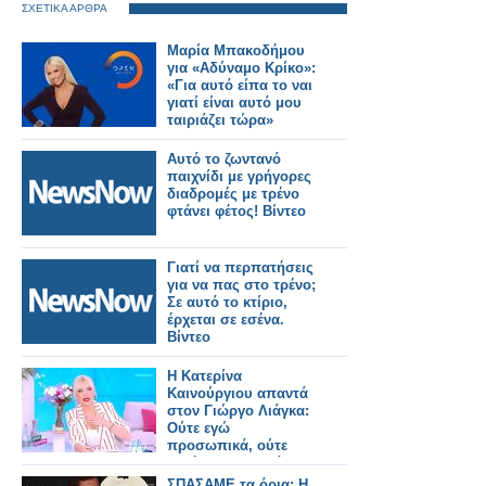
ΣΧΕΤΙΚΑ ΑΡΘΡΑ
Μαρία Μπακοδήμου
για «Αδύναμο Κρίκο»:
«Για αυτό είπα το ναι
γιατί είναι αυτό μου
ταιριάζει τώρα»
Αυτό το ζωντανό
παιχνίδι με γρήγορες
διαδρομές με τρένο
φτάνει φέτος! Βίντεο
Γιατί να περπατήσεις
για να πας στο τρένο;
Σε αυτό το κτίριο,
έρχεται σε εσένα.
Βίντεο
Η Κατερίνα
Καινούργιου απαντά
στον Γιώργο Λιάγκα:
Ούτε εγώ
προσωπικά, ούτε
κανένας συνεργάτης
μου ζήτησε αυτό το
ΣΠΑΣΑΜΕ τα όρια; Η