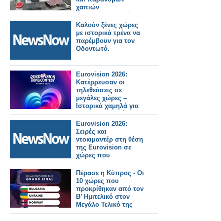
χαπιών
αδυνατίσματος, έκανε
εξαγωγές σε 90 χώρες
Καλούν ξένες χώρες
με τζίρο 1 εκατ. ευρώ
με ιστορικά τρένα να
παρέμβουν για τον
Οδοντωτό.
Eurovision 2026:
Κατέρρευσαν οι
τηλεθεάσεις σε
μεγάλες χώρες –
Ιστορικά χαμηλά για
BBC και Σουηδία
Eurovision 2026:
Σειρές και
ντοκιμαντέρ στη θέση
της Eurovision σε
χώρες που
μποϋκοτάρουν τον
διαγωνισμό
Πέρασε η Κύπρος - Οι
10 χώρες που
προκρίθηκαν από τον
Β’ Ημιτελικό στον
Μεγάλο Τελικό της
Eurovision 2026!