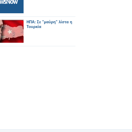
ΗΠΑ: Σε "μαύρη" λίστα η
Τουρκία