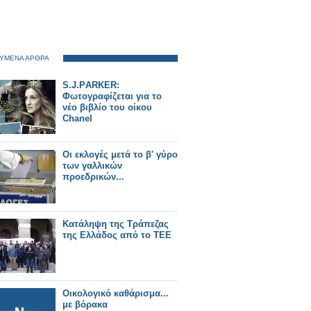
ΥΜΕΝΑ ΑΡΘΡΑ
S.J.PΑRΚΕR:
Φωτογραφίζεται για το
νέο βιβλίο του οίκου
Chanel
Οι εκλογές μετά το β' γύρο
των γαλλικών
προεδρικών...
Κατάληψη της Τράπεζας
της Ελλάδος από το ΤΕΕ
Οικολογικό καθάρισμα...
με βόρακα