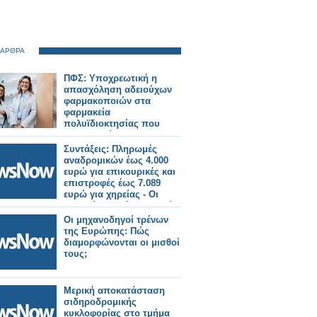
 ΑΡΘΡΑ
ΠΦΣ: Υποχρεωτική η
απασχόληση αδειούχων
φαρμακοποιών στα
φαρμακεία
πολυϊδιοκτησίας που
λειτουργούν με
διευρυμένο ωράριο
Συντάξεις: Πληρωμές
αναδρομικών έως 4.000
ευρώ για επικουρικές και
επιστροφές έως 7.089
ευρώ για χηρείας - Οι
δικαιούχοι ανά κατηγορία.
Οι μηχανοδηγοί τρένων
της Ευρώπης: Πώς
διαμορφώνονται οι μισθοί
τους;
Μερική αποκατάσταση
σιδηροδρομικής
κυκλοφορίας στο τμήμα