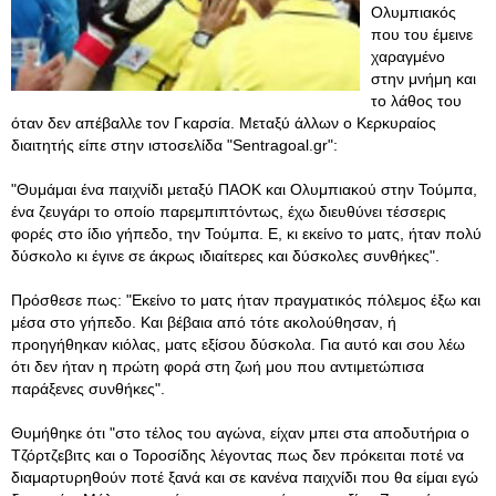
Ολυμπιακός
που του έμεινε
χαραγμένο
στην μνήμη και
το λάθος του
όταν δεν απέβαλλε τον Γκαρσία. Μεταξύ άλλων ο Κερκυραίος
διαιτητής είπε στην ιστοσελίδα "Sentragoal.gr":
"Θυμάμαι ένα παιχνίδι μεταξύ ΠΑΟΚ και Ολυμπιακού στην Τούμπα,
ένα ζευγάρι το οποίο παρεμπιπτόντως, έχω διευθύνει τέσσερις
φορές στο ίδιο γήπεδο, την Τούμπα. Ε, κι εκείνο το ματς, ήταν πολύ
δύσκολο κι έγινε σε άκρως ιδιαίτερες και δύσκολες συνθήκες".
Πρόσθεσε πως: "Εκείνο το ματς ήταν πραγματικός πόλεμος έξω και
μέσα στο γήπεδο. Και βέβαια από τότε ακολούθησαν, ή
προηγήθηκαν κιόλας, ματς εξίσου δύσκολα. Για αυτό και σου λέω
ότι δεν ήταν η πρώτη φορά στη ζωή μου που αντιμετώπισα
παράξενες συνθήκες".
Θυμήθηκε ότι "στο τέλος του αγώνα, είχαν μπει στα αποδυτήρια ο
Τζόρτζεβιτς και ο Τοροσίδης λέγοντας πως δεν πρόκειται ποτέ να
διαμαρτυρηθούν ποτέ ξανά και σε κανένα παιχνίδι που θα είμαι εγώ