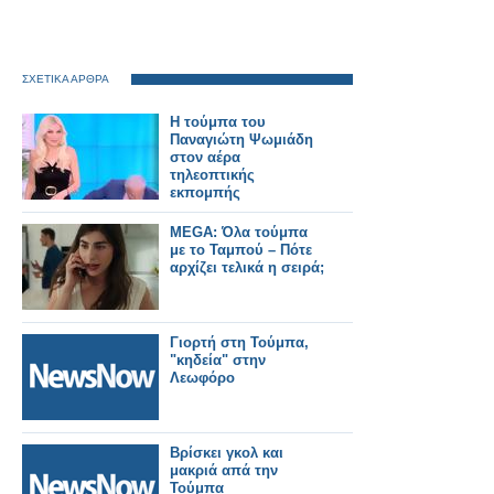
ΣΧΕΤΙΚΑ ΑΡΘΡΑ
Η τούμπα του
Παναγιώτη Ψωμιάδη
στον αέρα
τηλεοπτικής
εκπομπής
MEGA: Όλα τούμπα
με το Ταμπού – Πότε
αρχίζει τελικά η σειρά;
Γιορτή στη Τούμπα,
"κηδεία" στην
Λεωφόρο
Βρίσκει γκολ και
μακριά απά την
Τούμπα