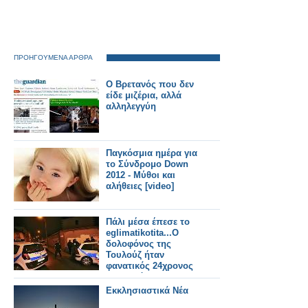
ΠΡΟΗΓΟΥΜΕΝΑ ΑΡΘΡΑ
Ο Βρετανός που δεν
είδε μιζέρια, αλλά
αλληλεγγύη
Παγκόσμια ημέρα για
το Σύνδρομο Down
2012 - Μύθοι και
αλήθειες [video]
Πάλι μέσα έπεσε το
eglimatikotita...Ο
δολοφόνος της
Τουλούζ ήταν
φανατικός 24χρονος
Αλγερινός
ισλαμιστής..και όχι
Εκκλησιαστικά Νέα
ακροδεξιός όπως τον