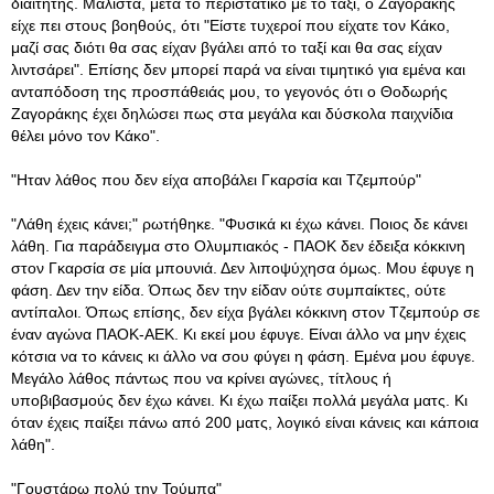
διαιτητής
. Μάλιστα, μετά το περιστατικό με το ταξί, ο Ζαγοράκης
είχε πει στους βοηθούς, ότι "Είστε τυχεροί που είχατε τον Κάκο,
μαζί σας διότι θα σας είχαν βγάλει από το ταξί και θα σας είχαν
λιντσάρει". Επίσης δεν μπορεί παρά να είναι τιμητικό για εμένα και
ανταπόδοση της προσπάθειάς μου, το γεγονός ότι ο Θοδωρής
Ζαγοράκης έχει δηλώσει πως στα μεγάλα και δύσκολα παιχνίδια
θέλει μόνο τον Κάκο".
"Ηταν λάθος που δεν είχα αποβάλει Γκαρσία και Τζεμπούρ"
"Λάθη έχεις κάνει;" ρωτήθηκε. "Φυσικά κι έχω κάνει. Ποιος δε κάνει
λάθη. Για παράδειγμα στο Ολυμπιακός - ΠΑΟΚ δεν έδειξα κόκκινη
στον Γκαρσία σε μία μπουνιά. Δεν λιποψύχησα όμως. Μου έφυγε η
φάση. Δεν την είδα. Όπως δεν την είδαν ούτε συμπαίκτες, ούτε
αντίπαλοι. Όπως επίσης, δεν είχα βγάλει κόκκινη στον Τζεμπούρ σε
έναν αγώνα ΠΑΟΚ-ΑΕΚ. Κι εκεί μου έφυγε. Είναι άλλο να μην έχεις
κότσια να το κάνεις κι άλλο να σου φύγει η φάση. Εμένα μου έφυγε.
Μεγάλο λάθος πάντως που να κρίνει αγώνες, τίτλους ή
υποβιβασμούς δεν έχω κάνει. Κι έχω παίξει πολλά μεγάλα ματς. Κι
όταν έχεις παίξει πάνω από 200 ματς, λογικό είναι κάνεις και κάποια
λάθη".
"Γουστάρω πολύ την Τούμπα"