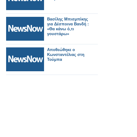
Βασίλης Μπισμπίκης
για Δέσποινα Βανδή :
«Θα κάνω ό,τι
γουστάρω»
Αποθεώθηκε ο
Κωνσταντέλιας στη
Τούμπα