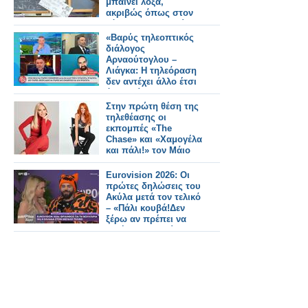
μπαίνει λοξά,
ακριβώς όπως στον
κόσμο των παιδιών»
«Βαρύς τηλεοπτικός
διάλογος
Αρναούτογλου –
Λιάγκα: Η τηλεόραση
δεν αντέχει άλλο έτσι
όπως είναι
Στην πρώτη θέση της
τηλεθέασης οι
εκπομπές «The
Chase» και «Χαμογέλα
και πάλι!» τον Μάιο
Eurovision 2026: Οι
πρώτες δηλώσεις του
Ακύλα μετά τον τελικό
– «Πάλι κουβά!Δεν
ξέρω αν πρέπει να
ζητήσω συγγνώμη»