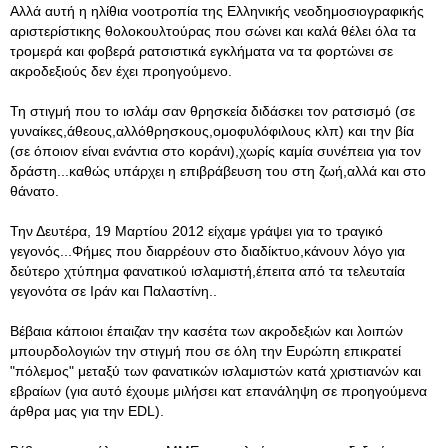
Αλλά αυτή η ηλίθια νοοτροπία της Ελληνικής νεοδημοσιογραφικής
αριστερίστικης θολοκουλτούρας που σώνει και καλά θέλει όλα τα
τρομερά και φοβερά ρατσιστικά εγκλήματα να τα φορτώνει σε
ακροδεξιούς δεν έχει προηγούμενο.
Τη στιγμή που το ισλάμ σαν θρησκεία διδάσκει τον ρατσισμό (σε
γυναίκες,άθεους,αλλόθρησκους,ομοφυλόφιλους κλπ) και την βία
(σε όποιον είναι ενάντια στο κοράνι),χωρίς καμία συνέπεια για τον
δράστη...καθώς υπάρχει η επιβράβευση του στη ζωή,αλλά και στο
θάνατο.
Την Δευτέρα, 19 Μαρτίου 2012 είχαμε γράψει για το τραγικό
γεγονός...Φήμες που διαρρέουν στο διαδίκτυο,κάνουν λόγο για
δεύτερο χτύπημα φανατικού ισλαμιστή,έπειτα από τα τελευταία
γεγονότα σε Ιράν και Παλαστίνη..
Βέβαια κάποιοι έπαιζαν την κασέτα των ακροδεξιών και λοιπών
μπουρδολογιών την στιγμή που σε όλη την Ευρώπη επικρατεί
"πόλεμος" μεταξύ των φανατικών ισλαμιστών κατά χριστιανών και
εβραίων (για αυτό έχουμε μιλήσει κατ επανάληψη σε προηγούμενα
άρθρα μας για την EDL).