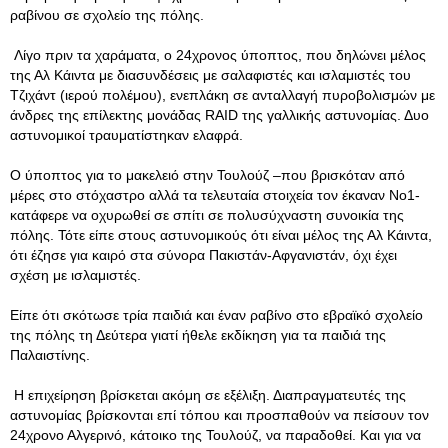
ραβίνου σε σχολείο της πόλης.
Λίγο πριν τα χαράματα, ο 24χρονος ύποπτος, που δηλώνει μέλος
της Αλ Κάιντα με διασυνδέσεις με σαλαφιστές και ισλαμιστές του
Τζιχάντ (ιερού πολέμου), ενεπλάκη σε ανταλλαγή πυροβολισμών με
άνδρες της επίλεκτης μονάδας RAID της γαλλικής αστυνομίας. Δυο
αστυνομικοί τραυματίστηκαν ελαφρά.
Ο ύποπτος για το μακελειό στην Τουλούζ –που βρισκόταν από
μέρες στο στόχαστρο αλλά τα τελευταία στοιχεία τον έκαναν Νο1-
κατάφερε να οχυρωθεί σε σπίτι σε πολυσύχναστη συνοικία της
πόλης. Τότε είπε στους αστυνομικούς ότι είναι μέλος της Αλ Κάιντα,
ότι έζησε για καιρό στα σύνορα Πακιστάν-Αφγανιστάν, όχι έχει
σχέση με ισλαμιστές.
Είπε ότι σκότωσε τρία παιδιά και έναν ραβίνο στο εβραϊκό σχολείο
της πόλης τη Δεύτερα γιατί ήθελε εκδίκηση για τα παιδιά της
Παλαιστίνης.
Η επιχείρηση βρίσκεται ακόμη σε εξέλιξη. Διαπραγματευτές της
αστυνομίας βρίσκονται επί τόπου και προσπαθούν να πείσουν τον
24χρονο Αλγερινό, κάτοικο της Τουλούζ, να παραδοθεί. Και για να