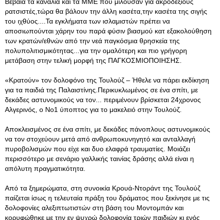
Βέβαια τα κανάλια και τα ΜΜΕ που μιλούσαν για ακροδεξιούς
ρατσιστές,τώρα θα βάλουν την άλλη κασέτα,την κασέτα της σιγής
του ιχθύος....Τα εγκλήματα των ισλαμιστών πρέπει να
αποσιωπούνται χάρην του παρά φύσιν βιασμού κατ εξακολούθηση
των κρατών/εθνών από την νεά παγκόσμια θρησκεία της
πολυπολιτισμικότητας...για την ομαλότερη και πιο γρήγορη
μετάβαση στην τελική μορφή της ΠΑΓΚΟΣΜΙΟΠΟΙΗΣΗΣ.
«Κρατούν» τον δολοφόνο της Τουλούζ – Ήθελε να πάρει εκδίκηση
για τα παιδιά της Παλαιστίνης.Περικυκλωμένος σε ένα σπίτι, με
δεκάδες αστυνομικούς να τον... περιμένουν βρίσκεται 24χρονος
Αλγερινός, ο Νο1 ύποπτος για το μακελειό στην Τουλούζ.
Αποκλεισμένος σε ένα σπίτι, με δεκάδες πάνοπλους αστυνομικούς
να τον στοχεύουν μετά από ανθρωποκυνηγητό και ανταλλαγή
πυροβολισμών που είχε και δυο ελαφρά τραυματίες. Μοιάζει
περισσότερο με σενάριο γαλλικής ταινίας δράσης αλλά είναι η
απόλυτη πραγματικότητα.
Από τα ξημερώματα, στη συνοικία Κρουά-Ντοράντ της Τουλούζ
παίζεται ίσως η τελευταία πράξη του δράματος που ξεκίνησε με τις
δολοφονίες αλεξιπτωτιστών στη βάση του Μοντομπάν και
κορυφώθηκε με την εν ψυχρώ δολοφονία τριών παιδιών κι ενός