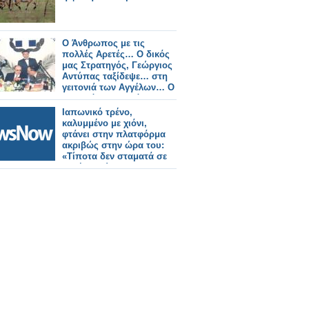
Ο Άνθρωπος με τις
πολλές Αρετές… Ο δικός
μας Στρατηγός, Γεώργιος
Αντύπας ταξίδεψε… στη
γειτονιά των Αγγέλων… Ο
Ουρανός πλουσιότερος,
το Μεσολόγγι
Ιαπωνικό τρένο,
φτωχότερο…
καλυμμένο με χιόνι,
φτάνει στην πλατφόρμα
ακριβώς στην ώρα του:
«Τίποτα δεν σταματά σε
αυτή τη χώρα!»