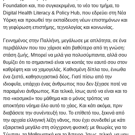
Foundation και, πιο συγκεκριμένα, το νέο του τμήμα, το
Digital Health Literacy & Policy Hub, που εδρεύει στη Νέα
Υόρκη και προωθεί την εκπαίδευση νέων επιστημόνων και
τη γεφύρωση επιστήμης, τεχνολογίας και κοινωνίας.
Γεννημένος στην Παλλήνη, μεγάλωσε με απλότητα, σε ένα
περιβάλλον που του χάρισε κάτι βαθύτερο από τη γνώση:
στάση ζωής. Μπορεί να μιλά για πολυσύμπαντα, αλλά σου
θυμίζει ότι το σημαντικό είναι να κοιτάς τον εαυτό σου στον
καθρέφτη και να χαμογελάς. Καθισμένη δίπλα του, ένιωθα
ένα ζεστό, καθησυχαστικό δέος. Γιατί πίσω από την
ιδιοφυΐα, υπάρχει ένας άνθρωπος που δεν ξέχασε ποτέ να
παραμένει άνθρωπος. Και τελικά, ίσως αυτό να είναι και το
πιο «κοσμικό» του μάθημα και ο μόνος τρόπος να
αποκτήσει νόημα όλο αυτό το χάος. Και κάτι ακόμα, πριν
διαβάσετε την συνέντευξή του. Το επίθετό του, ξεκινά από
την αρχαία ελληνική λέξη νᾶνος, που έχει συνδεθεί με κάτι
εξαιρετικά μεγάλο στη σύγχρονη φυσική: με θεωρίες για το
Σύμπαν, τα Μαθηματικά και το Άπειρο. Ίσως, τελικά, να μην