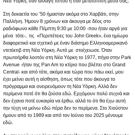
Νέα Υόρκη, σαν αλλαγή τόπου ή σαν μετατόπιση μέσα σας;
Στη δεκαετία του ’50 ήμασταν ακόμα στο Χαρβάτι, στην
Παλλήνη. Ήμουν 8 χρόνων και άκουγα με δέος στο
ραδιόφωνο κάθε Πέμπτη 9:30 με 10:00 -που ήταν αργά για
μένα τότε-, τις «Περιπέτειες του John Greek», ένα ημίωρο
διαφορετικό και σχετικό με έναν διάσημο Ελληνοαμερικανό
ντετέκτιβ στη Νέα Υόρκη. Αυτό με στοίχειωσε. Όταν
πρωτοήρθα λοιπόν στη Νέα Υόρκη το 1977, πήγα στην Park
Avenue -ήταν της Pan Am το κτίριο που βλέπει στο Grand
Central- και από τότε, ακόμα και τώρα που πάω εκεί, μου
έχει μείνει αυτή η αίσθηση, όπως τότε που άκουγα το
πρόγραμμα και ονειρευόμουν τη Νέα Υόρκη. Αλλά δεν
περίμενα ποτέ ότι θα ζούσα εδώ. Ερχόμουν πολύ συχνά και
δεν έχανα ποτέ ευκαιρία να έρθω, αλλά το ότι θα έχω αυτή
την τύχη να μείνω εδώ πέρα δεν το περίμενα. Στο Χιούστον
ήμουν από το 1989 και από τον Ιούνιο του 2025 μένουμε
εδώ.