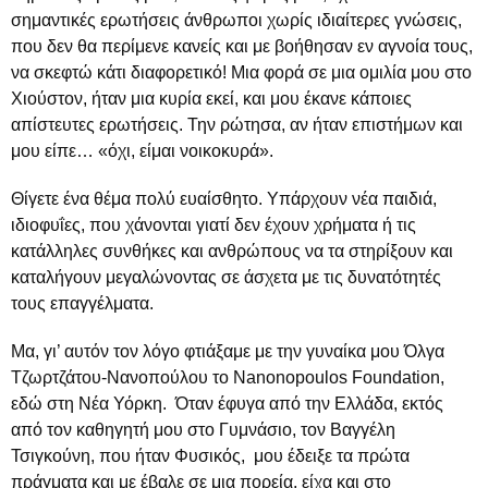
σημαντικές ερωτήσεις άνθρωποι χωρίς ιδιαίτερες γνώσεις,
που δεν θα περίμενε κανείς και με βοήθησαν εν αγνοία τους,
να σκεφτώ κάτι διαφορετικό! Μια φορά σε μια ομιλία μου στο
Χιούστον, ήταν μια κυρία εκεί, και μου έκανε κάποιες
απίστευτες ερωτήσεις. Την ρώτησα, αν ήταν επιστήμων και
μου είπε… «όχι, είμαι νοικοκυρά».
Θίγετε ένα θέμα πολύ ευαίσθητο. Υπάρχουν νέα παιδιά,
ιδιοφυΐες, που χάνονται γιατί δεν έχουν χρήματα ή τις
κατάλληλες συνθήκες και ανθρώπους να τα στηρίξουν και
καταλήγουν μεγαλώνοντας σε άσχετα με τις δυνατότητές
τους επαγγέλματα.
Μα, γι’ αυτόν τον λόγο φτιάξαμε με την γυναίκα μου Όλγα
Τζωρτζάτου-Νανοπούλου το Nanonopoulos Foundation,
εδώ στη Νέα Υόρκη. Όταν έφυγα από την Ελλάδα, εκτός
από τον καθηγητή μου στο Γυμνάσιο, τον Βαγγέλη
Τσιγκούνη, που ήταν Φυσικός, μου έδειξε τα πρώτα
πράγματα και με έβαλε σε μια πορεία, είχα και στο