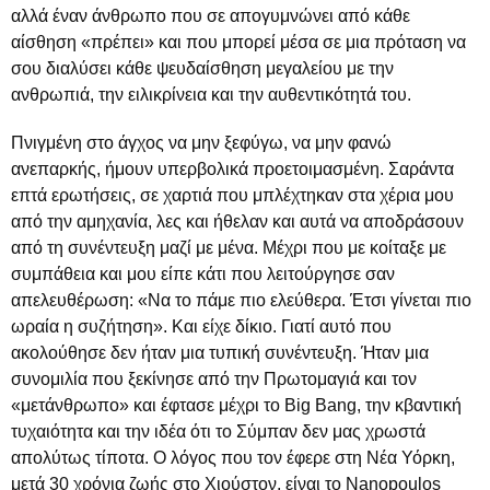
αλλά έναν άνθρωπο που σε απογυμνώνει από κάθε
αίσθηση «πρέπει» και που μπορεί μέσα σε μια πρόταση να
σου διαλύσει κάθε ψευδαίσθηση μεγαλείου με την
ανθρωπιά, την ειλικρίνεια και την αυθεντικότητά του.
Πνιγμένη στο άγχος να μην ξεφύγω, να μην φανώ
ανεπαρκής, ήμουν υπερβολικά προετοιμασμένη. Σαράντα
επτά ερωτήσεις, σε χαρτιά που μπλέχτηκαν στα χέρια μου
από την αμηχανία, λες και ήθελαν και αυτά να αποδράσουν
από τη συνέντευξη μαζί με μένα. Μέχρι που με κοίταξε με
συμπάθεια και μου είπε κάτι που λειτούργησε σαν
απελευθέρωση: «Να το πάμε πιο ελεύθερα. Έτσι γίνεται πιο
ωραία η συζήτηση». Και είχε δίκιο. Γιατί αυτό που
ακολούθησε δεν ήταν μια τυπική συνέντευξη. Ήταν μια
συνομιλία που ξεκίνησε από την Πρωτομαγιά και τον
«μετάνθρωπο» και έφτασε μέχρι το Big Bang, την κβαντική
τυχαιότητα και την ιδέα ότι το Σύμπαν δεν μας χρωστά
απολύτως τίποτα. Ο λόγος που τον έφερε στη Νέα Υόρκη,
μετά 30 χρόνια ζωής στο Χιούστον, είναι το Nanopoulos