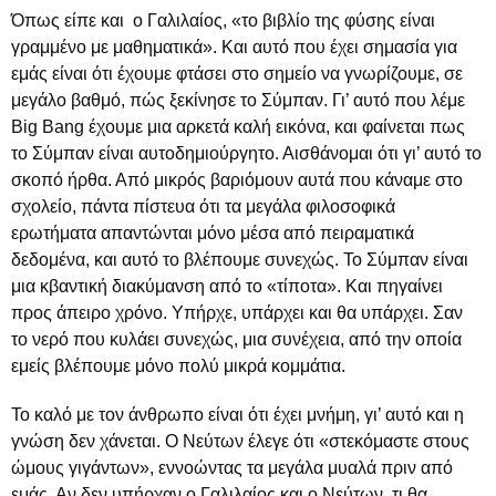
Όπως είπε και ο Γαλιλαίος, «το βιβλίο της φύσης είναι
γραμμένο με μαθηματικά». Και αυτό που έχει σημασία για
εμάς είναι ότι έχουμε φτάσει στο σημείο να γνωρίζουμε, σε
μεγάλο βαθμό, πώς ξεκίνησε το Σύμπαν. Γι’ αυτό που λέμε
Big Bang έχουμε μια αρκετά καλή εικόνα, και φαίνεται πως
το Σύμπαν είναι αυτοδημιούργητο. Αισθάνομαι ότι γι’ αυτό το
σκοπό ήρθα. Από μικρός βαριόμουν αυτά που κάναμε στο
σχολείο, πάντα πίστευα ότι τα μεγάλα φιλοσοφικά
ερωτήματα απαντώνται μόνο μέσα από πειραματικά
δεδομένα, και αυτό το βλέπουμε συνεχώς. Το Σύμπαν είναι
μια κβαντική διακύμανση από το «τίποτα». Και πηγαίνει
προς άπειρο χρόνο. Υπήρχε, υπάρχει και θα υπάρχει. Σαν
το νερό που κυλάει συνεχώς, μια συνέχεια, από την οποία
εμείς βλέπουμε μόνο πολύ μικρά κομμάτια.
Το καλό με τον άνθρωπο είναι ότι έχει μνήμη, γι’ αυτό και η
γνώση δεν χάνεται. Ο Νεύτων έλεγε ότι «στεκόμαστε στους
ώμους γιγάντων», εννοώντας τα μεγάλα μυαλά πριν από
εμάς. Αν δεν υπήρχαν ο Γαλιλαίος και ο Νεύτων, τι θα