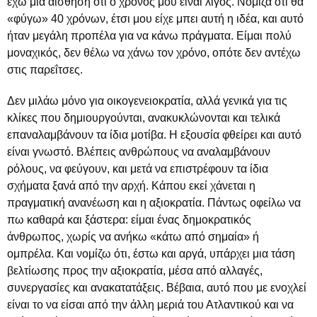
έχω μια αίσθηση ότι ο χρόνος μου είναι λίγος. Νόμιζα ότι θα
«φύγω» 40 χρόνων, έτσι μου είχε μπει αυτή η ιδέα, και αυτό
ήταν μεγάλη προπέλα για να κάνω πράγματα. Είμαι πολύ
μοναχικός, δεν θέλω να χάνω τον χρόνο, οπότε δεν αντέχω
στις παρεΐτσες.
Δεν μιλάω μόνο για οικογενειοκρατία, αλλά γενικά για τις
κλίκες που δημιουργούνται, ανακυκλώνονται και τελικά
επαναλαμβάνουν τα ίδια μοτίβα. Η εξουσία φθείρει και αυτό
είναι γνωστό. Βλέπεις ανθρώπους να αναλαμβάνουν
ρόλους, να φεύγουν, και μετά να επιστρέφουν τα ίδια
σχήματα ξανά από την αρχή. Κάπου εκεί χάνεται η
πραγματική ανανέωση και η αξιοκρατία. Πάντως οφείλω να
πω καθαρά και ξάστερα: είμαι ένας δημοκρατικός
άνθρωπος, χωρίς να ανήκω «κάτω από σημαία» ή
ομπρέλα. Και νομίζω ότι, έστω και αργά, υπάρχει μια τάση
βελτίωσης προς την αξιοκρατία, μέσα από αλλαγές,
συνεργασίες και ανακατατάξεις. Βέβαια, αυτό που με ενοχλεί
είναι το να είσαι από την άλλη μεριά του Ατλαντικού και να