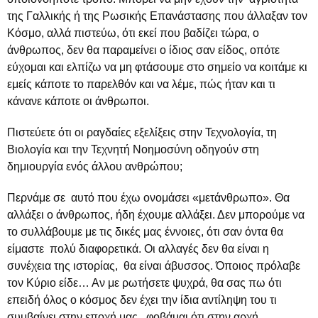
της Γαλλικής ή της Ρωσικής Επανάστασης που άλλαξαν τον
Κόσμο, αλλά πιστεύω, ότι εκεί που βαδίζει τώρα, ο
άνθρωπος, δεν θα παραμείνει ο ίδιος σαν είδος, οπότε
εύχομαι και ελπίζω να μη φτάσουμε στο σημείο να κοιτάμε κι
εμείς κάποτε το παρελθόν και να λέμε, πώς ήταν και τι
κάνανε κάποτε οι άνθρωποι.
Πιστεύετε ότι οι ραγδαίες εξελίξεις στην Τεχνολογία, τη
Βιολογία και την Τεχνητή Νοημοσύνη οδηγούν στη
δημιουργία ενός άλλου ανθρώπου;
Περνάμε σε αυτό που έχω ονομάσει «μετάνθρωπο». Θα
αλλάξει ο άνθρωπος, ήδη έχουμε αλλάξει. Δεν μπορούμε να
το συλλάβουμε με τις δικές μας έννοιες, ότι σαν όντα θα
είμαστε πολύ διαφορετικά. Οι αλλαγές δεν θα είναι η
συνέχεια της ιστορίας, θα είναι άβυσσος. Όποιος πρόλαβε
τον Κύριο είδε… Αν με ρωτήσετε ψυχρά, θα σας πω ότι
επειδή όλος ο κόσμος δεν έχει την ίδια αντίληψη του τι
συμβαίνει στην εποχή μας , φοβάμαι ότι στην αρχή