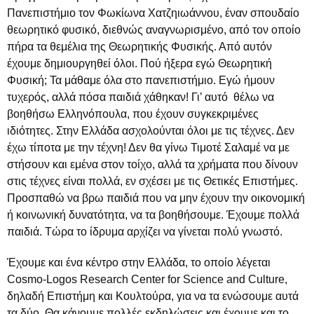
Πανεπιστήμιο τον Φωκίωνα Χατζηιωάννου, έναν σπουδαίο
θεωρητικό φυσικό, διεθνώς αναγνωρισμένο, από τον οποίο
πήρα τα θεμέλια της Θεωρητικής Φυσικής. Από αυτόν
έχουμε δημιουργηθεί όλοι. Πού ήξερα εγώ Θεωρητική
Φυσική; Τα μάθαμε όλα στο πανεπιστήμιο. Εγώ ήμουν
τυχερός, αλλά πόσα παιδιά χάθηκαν! Γι’ αυτό θέλω να
βοηθήσω Ελληνόπουλα, που έχουν συγκεκριμένες
ιδιότητες. Στην Ελλάδα ασχολούνται όλοι με τις τέχνες. Δεν
έχω τίποτα με την τέχνη! Δεν θα γίνω Τιμοτέ Σαλαμέ να με
στήσουν και εμένα στον τοίχο, αλλά τα χρήματα που δίνουν
στις τέχνες είναι πολλά, εν σχέσει με τις Θετικές Επιστήμες.
Προσπαθώ να βρω παιδιά που να μην έχουν την οικονομική
ή κοινωνική δυνατότητα, να τα βοηθήσουμε. Έχουμε πολλά
παιδιά. Τώρα το ίδρυμα αρχίζει να γίνεται πολύ γνωστό.
Έχουμε και ένα κέντρο στην Ελλάδα, το οποίο λέγεται
Cosmo-Logos Research Center for Science and Culture,
δηλαδή Επιστήμη και Κουλτούρα, για να τα ενώσουμε αυτά
τα δύο. Θα κάνουμε πολλές εκδηλώσεις και έχουμε και το