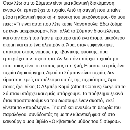
Όταν λέω ότι το Σύμπαν είναι μια κβαντική διακύμανση,
εννοώ ότι εμπεριέχει το τυχαίο. Από τη στιγμή που μπαίνει
μέσα η κβαντική φυσική -η φυσική του μικρόκοσμου- θα μου
πεις: «Τι είναι αυτά που λέτε κύριε Νανόπουλε; Εδώ ζούμε
σε έναν μακρόκοσμο». Ναι, αλλά το Σύμπαν διαστέλλεται,
και στην αρχή του ήταν μικρότερο από ένα άτομο, μικρότερο
ακόμη και από ένα ηλεκτρόνιο. Άρα, όταν εμφανίστηκε,
υπάκουε στους νόμους της κβαντικής φυσικής, άρα
εμπεριέχει την τυχαιότητα. Αν λοιπόν υπάρχει τυχαιότητα,
τότε ποιος είναι ο σκοπός μας στη ζωή; Είμαστε κι εμείς ένα
τυχαίο δημιούργημα; Αφού το Σύμπαν είναι τυχαίο, δεν
είμαστε κι εμείς αποτέλεσμα αυτής της τυχαιότητας; Άρα
ποιος έχει δίκιο; Ο Αλμπέρ Καμύ (Albert Camus) έλεγε ότι το
Σύμπαν υπάρχει και εμείς υπάρχουμε. Το πρόβλημα ξεκινά
όταν προσπαθούμε να του δώσουμε έναν σκοπό, εκεί
γίνεται το «παράλογο». Γι’ αυτό και αναλύω τη θεωρία του
παραλόγου, συνδέοντάς τη με την κβαντική φυσική στο
καινούργιο μου βιβλίο «Ο κβαντικός μύθος του Σισύφου».