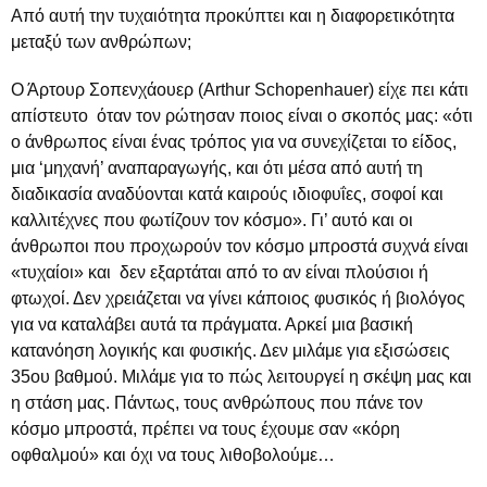
Από αυτή την τυχαιότητα προκύπτει και η διαφορετικότητα
μεταξύ των ανθρώπων;
Ο Άρτουρ Σοπενχάουερ (Arthur Schopenhauer) είχε πει κάτι
απίστευτο όταν τον ρώτησαν ποιος είναι ο σκοπός μας: «ότι
ο άνθρωπος είναι ένας τρόπος για να συνεχίζεται το είδος,
μια ‘μηχανή’ αναπαραγωγής, και ότι μέσα από αυτή τη
διαδικασία αναδύονται κατά καιρούς ιδιοφυΐες, σοφοί και
καλλιτέχνες που φωτίζουν τον κόσμο». Γι’ αυτό και οι
άνθρωποι που προχωρούν τον κόσμο μπροστά συχνά είναι
«τυχαίοι» και δεν εξαρτάται από το αν είναι πλούσιοι ή
φτωχοί. Δεν χρειάζεται να γίνει κάποιος φυσικός ή βιολόγος
για να καταλάβει αυτά τα πράγματα. Αρκεί μια βασική
κατανόηση λογικής και φυσικής. Δεν μιλάμε για εξισώσεις
35ου βαθμού. Μιλάμε για το πώς λειτουργεί η σκέψη μας και
η στάση μας. Πάντως, τους ανθρώπους που πάνε τον
κόσμο μπροστά, πρέπει να τους έχουμε σαν «κόρη
οφθαλμού» και όχι να τους λιθοβολούμε…