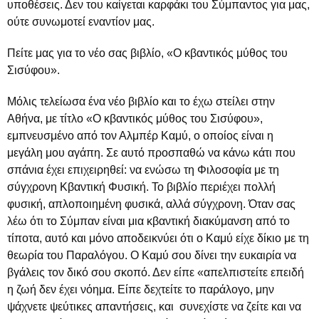
υποθέσεις. Δεν του καίγεται καρφάκι του Σύμπαντος για μας,
ούτε συνωμοτεί εναντίον μας.
Πείτε μας για το νέο σας βιβλίο, «Ο κβαντικός μύθος του
Σισύφου».
Μόλις τελείωσα ένα νέο βιβλίο και το έχω στείλει στην
Αθήνα, με τίτλο «Ο κβαντικός μύθος του Σισύφου»,
εμπνευσμένο από τον Αλμπέρ Καμύ, ο οποίος είναι η
μεγάλη μου αγάπη. Σε αυτό προσπαθώ να κάνω κάτι που
σπάνια έχει επιχειρηθεί: να ενώσω τη Φιλοσοφία με τη
σύγχρονη Κβαντική Φυσική. Το βιβλίο περιέχει πολλή
φυσική, απλοποιημένη φυσικά, αλλά σύγχρονη. Όταν σας
λέω ότι το Σύμπαν είναι μια κβαντική διακύμανση από το
τίποτα, αυτό και μόνο αποδεικνύει ότι ο Καμύ είχε δίκιο με τη
θεωρία του Παραλόγου. Ο Καμύ σου δίνει την ευκαιρία να
βγάλεις τον δικό σου σκοπό. Δεν είπε «απελπιστείτε επειδή
η ζωή δεν έχει νόημα. Είπε δεχτείτε το παράλογο, μην
ψάχνετε ψεύτικες απαντήσεις, και συνεχίστε να ζείτε και να