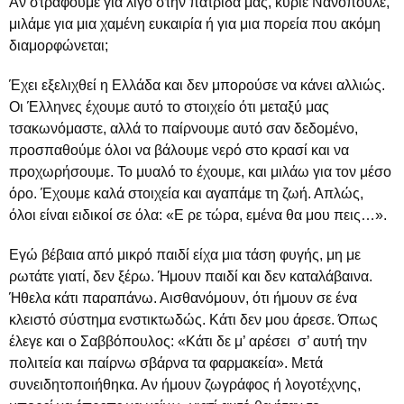
Αν στραφούμε για λίγο στην πατρίδα μας, κύριε Νανόπουλε,
μιλάμε για μια χαμένη ευκαιρία ή για μια πορεία που ακόμη
διαμορφώνεται;
Έχει εξελιχθεί η Ελλάδα και δεν μπορούσε να κάνει αλλιώς.
Οι Έλληνες έχουμε αυτό το στοιχείο ότι μεταξύ μας
τσακωνόμαστε, αλλά το παίρνουμε αυτό σαν δεδομένο,
προσπαθούμε όλοι να βάλουμε νερό στο κρασί και να
προχωρήσουμε. Το μυαλό το έχουμε, και μιλάω για τον μέσο
όρο. Έχουμε καλά στοιχεία και αγαπάμε τη ζωή. Απλώς,
όλοι είναι ειδικοί σε όλα: «Ε ρε τώρα, εμένα θα μου πεις…».
Εγώ βέβαια από μικρό παιδί είχα μια τάση φυγής, μη με
ρωτάτε γιατί, δεν ξέρω. Ήμουν παιδί και δεν καταλάβαινα.
Ήθελα κάτι παραπάνω. Αισθανόμουν, ότι ήμουν σε ένα
κλειστό σύστημα ενστικτωδώς. Κάτι δεν μου άρεσε. Όπως
έλεγε και ο Σαββόπουλος: «Κάτι δε μ’ αρέσει σ’ αυτή την
πολιτεία και παίρνω σβάρνα τα φαρμακεία». Μετά
συνειδητοποιήθηκα. Αν ήμουν ζωγράφος ή λογοτέχνης,