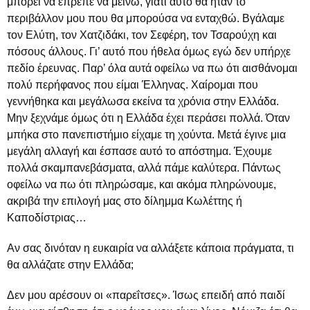
μπορεί να έπρεπε να μείνω, γιατί αυτό θα ήταν το
περιβάλλον μου που θα μπορούσα να ενταχθώ. Βγάλαμε
τον Ελύτη, τον Χατζιδάκι, τον Σεφέρη, τον Τσαρούχη και
πόσους άλλους. Γι’ αυτό που ήθελα όμως εγώ δεν υπήρχε
πεδίο έρευνας. Παρ’ όλα αυτά οφείλω να πω ότι αισθάνομαι
πολύ περήφανος που είμαι Έλληνας. Χαίρομαι που
γεννήθηκα και μεγάλωσα εκείνα τα χρόνια στην Ελλάδα.
Μην ξεχνάμε όμως ότι η Ελλάδα έχει περάσει πολλά. Όταν
μπήκα στο πανεπιστήμιο είχαμε τη χούντα. Μετά έγινε μια
μεγάλη αλλαγή και έσπασε αυτό το απόστημα. Έχουμε
πολλά σκαμπανεβάσματα, αλλά πάμε καλύτερα. Πάντως
οφείλω να πω ότι πληρώσαμε, και ακόμα πληρώνουμε,
ακριβά την επιλογή μας στο δίλημμα Κωλέττης ή
Καποδίστριας…
Αν σας δινόταν η ευκαιρία να αλλάξετε κάποια πράγματα, τι
θα αλλάζατε στην Ελλάδα;
Δεν μου αρέσουν οι «παρεΐτσες». Ίσως επειδή από παιδί