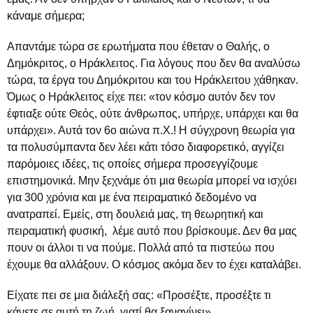
κάναμε σήμερα;
Απαντάμε τώρα σε ερωτήματα που έθεταν ο Θαλής, ο
Δημόκριτος, ο Ηράκλειτος. Για λόγους που δεν θα αναλύσω
τώρα, τα έργα του Δημόκριτου και του Ηράκλειτου χάθηκαν.
Όμως ο Ηράκλειτος είχε πει: «τον κόσμο αυτόν δεν τον
έφτιαξε ούτε Θεός, ούτε άνθρωπος, υπήρχε, υπάρχει και θα
υπάρχει». Αυτά τον 6ο αιώνα π.Χ.! Η σύγχρονη θεωρία για
τα πολυσύμπαντα δεν λέει κάτι τόσο διαφορετικό, αγγίζει
παρόμοιες ιδέες, τις οποίες σήμερα προσεγγίζουμε
επιστημονικά. Μην ξεχνάμε ότι μια θεωρία μπορεί να ισχύει
για 300 χρόνια και με ένα πειραματικό δεδομένο να
ανατραπεί. Εμείς, στη δουλειά μας, τη θεωρητική και
πειραματική φυσική, λέμε αυτό που βρίσκουμε. Δεν θα μας
πουν οι άλλοι τι να πούμε. Πολλά από τα πιστεύω που
έχουμε θα αλλάξουν. Ο κόσμος ακόμα δεν το έχει καταλάβει.
Είχατε πει σε μια διάλεξή σας: «Προσέξτε, προσέξτε τι
κάνετε σε αυτή τη ζωή, γιατί θα ξαναγίνει».