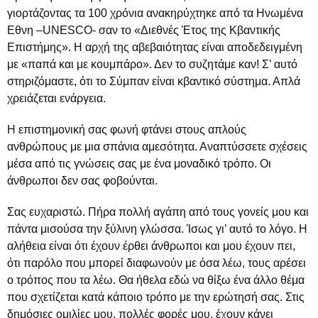
γιορτάζοντας τα 100 χρόνια ανακηρύχτηκε από τα Ηνωμένα
Εθνη –UNESCO- σαν το «Διεθνές Έτος της Κβαντικής
Επιστήμης». Η αρχή της αβεβαιότητας είναι αποδεδειγμένη
με «παπά και με κουμπάρο». Δεν το συζητάμε καν! Σ’ αυτό
στηριζόμαστε, ότι το Σύμπαν είναι κβαντικό σύστημα. Απλά
χρειάζεται ενάργεια.
Η επιστημονική σας φωνή φτάνει στους απλούς
ανθρώπους με μια σπάνια αμεσότητα. Αναπτύσσετε σχέσεις
μέσα από τις γνώσεις σας με ένα μοναδικό τρόπο. Οι
άνθρωποι δεν σας φοβούνται.
Σας ευχαριστώ. Πήρα πολλή αγάπη από τους γονείς μου και
πάντα μισούσα την ξύλινη γλώσσα. Ίσως γι’ αυτό το λόγο. Η
αλήθεια είναι ότι έχουν έρθει άνθρωποι και μου έχουν πει,
ότι παρόλο που μπορεί διαφωνούν με όσα λέω, τους αρέσει
ο τρόπος που τα λέω. Θα ήθελα εδώ να θίξω ένα άλλο θέμα
που σχετίζεται κατά κάποιο τρόπο με την ερώτησή σας. Στις
δημόσιες ομιλίες μου, πολλές φορές μου, έχουν κάνει