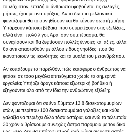
τουλάχιστον, επειδή οι άνθρωποι φοβούνται τις αλλαγές,
μήπως έχουμε αναταράξεις. Αν το δω πιο μελλοντικά,
φαντάζομαι θα το συνηθίσουν και θα κάνουν σωστή χρήση.
Υπάρχουν κάποιοι βέβαια που συμμετέχουν στις εξελίξεις,
αλλά είναι πολύ λίγοι. Άρα, σαν συμπέρασμα, θα
συνεχίσουν και θα ξεφτίσουν πολλές έννοιες και αξίες, αλλά
θα αντικατασταθούν με άλλου είδους νησίδες, που θα
ικανοποιούν τις ικανότητες και τα μυαλά του μετανθρώπου.
Αν κοιτάξουμε το παρελθόν, πώς κατάφερε ο άνθρωπος να
φτάσει σε τόσο μεγάλα επιτεύγματα χωρίς τα σημερινά
εργαλεία; Υπήρξε άραγε κάποια εξωτερική βοήθεια ή
εξηγούνται όλα από την ίδια την ανθρώπινη εξέλιξη;
Δεν φαντάζομαι ότι σε ένα Σύμπαν 13,8 δισεκατομμυρίων
ετών, με περίπου 100 δισεκατομμύρια γαλαξίες και κάθε
γαλαξία να περιέχει άλλα τόσα αστέρια, και ενώ τα τελευταία
30 χρόνια βρίσκουμε συνεχώς άστρα παρόμοια με τον δικό
μας Ήλιο, δεν θα υπάρχει αλλού ζωή. Είμαι αγνωστικιστής