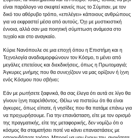
είναι παράλογο να σκεφτεί κανείς πως το Σύμπαν, με τον
δικό του αθόρυβο τρόπο, «επιλέγει» κάποιους ανθρώπους
για να εκφραστεί μέσα από αυτούς. Όχι με μυστικιστική
έννοια, αλλά σαν μια ποιητική σύμπτωση ανάμεσα στο
τυχαίο και στο αναγκαίο.
Κύριε Νανόπουλε σε μια εποχή όπου η Επιστήμη και η
Τεχνολογία αναδιαμορφώνουν τον Κόσμο, τι μένει από
μεγάλες επετείους και διεκδικήσεις, όπως η Πρωτομαγιά;
Άγκυρες μνήμης που θα συνεχίζουν να μας ορίζουν ή ίχνη
ενός Κόσμου που σβήνει;
Εάν με ρωτήσετε ξαφνικά, θα σας έλεγα ότι αυτά σε λίγο θα
γίνουν ίχνη παρελθόντος. Θέλω να πιστεύω ότι θα είναι
άγκυρες, όπως είπατε, ή νησίδες που θα πατάμε επάνω για
να προχωρήσουμε. Για την επανάσταση, είτε με τον ορισμό
της πραγματικής, είτε της μεταφορικής, δεν νομίζω ότι ο
κόσμος θα σταματήσει ποτέ να κάνει επαναστάσεις με
οποιονδήποτε τρόπο. Μπορεί να μην έχουν την αγριότητα