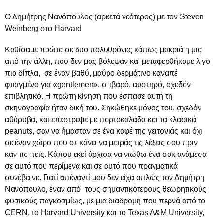
Ο Δημήτρης Νανόπουλος (αρκετά νεότερος) με τoν Steven
Weinberg στο Harvard
Καθίσαμε πρώτα σε δυο πολυθρόνες κάπως μακριά η μια
από την άλλη, που δεν μας βόλεψαν και μεταφερθήκαμε λίγο
πιο δίπλα, σε έναν βαθύ, μαύρο δερμάτινο καναπέ
φτιαγμένο για «gentlemen», στιβαρό, αυστηρό, σχεδόν
επιβλητικό. Η πρώτη κίνηση που έσπασε αυτή τη
σκηνογραφία ήταν δική του. Σηκώθηκε μόνος του, σχεδόν
αθόρυβα, και επέστρεψε με πορτοκαλάδα και τα κλασικά
peanuts, σαν να ήμασταν σε ένα καφέ της γειτονιάς και όχι
σε έναν χώρο που σε κάνει να μετράς τις λέξεις σου πριν
καν τις πεις. Κάπου εκεί άρχισα να νιώθω ένα σοκ ανάμεσα
σε αυτό που περίμενα και σε αυτό που πραγματικά
συνέβαινε. Γιατί απέναντί μου δεν είχα απλώς τον Δημήτρη
Νανόπουλο, έναν από τους σημαντικότερους θεωρητικούς
φυσικούς παγκοσμίως, με μια διαδρομή που περνά από το
CERN, το Harvard University και το Texas A&M University,