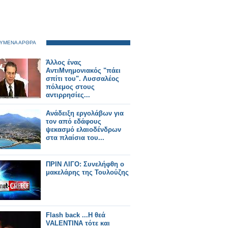
ΥΜΕΝΑ ΑΡΘΡΑ
Άλλος ένας
ΑντιΜνημονιακός "πάει
σπίτι του". Λυσσαλέος
πόλεμος στους
αντιρρησίες...
Ανάδειξη εργολάβων για
τον από εδάφους
ψεκασμό ελαιοδένδρων
στα πλαίσια του...
ΠΡΙΝ ΛΙΓΟ: Συνελήφθη ο
μακελάρης της Τουλούζης
Flash back ...Η θεά
VALENTINA τότε και