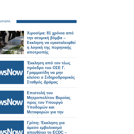
 ΑΡΘΡΑ
Χιροσίμα: 81 χρόνια από
την ατομική βόμβα –
Εκκληση να εγκαταλειφθεί
η λογική της πυρηνικής
αποτροπής
Έκκληση από τον τέως
πρόεδρο του ΟΣΕ Γ.
Γραμματίδη να μην
κλείσει ο Σιδηροδρομικός
Σταθμός Δράμας
Επιστολή του
Μητροπολίτου Βεροίας
προς τον Υπουργό
Υποδομών και
Μεταφορών για την
επέκταση του
προαστιακού
Γρίπη: Έκκληση για
σιδηροδρόμου.
άμεσο εμβολιασμό
απευθύνει το ECDC –