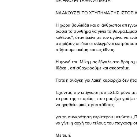
ΝΑ ΕΝΩΣΕΙ ΤΑ ΘΡΑΥΣΜΑΤΑ.
ΝΑ ΑΚΟΥΣΕΙ ΤΟ ΧΤΥΠΗΜΑ ΤΗΣ ΙΣΤΟΡΙΑ
Η χώρα βουλιάζει και οι άνθρωποι απεγ
δώσει το σύνθημα να γίνει το θαύμα.Είμασ
καθένας", όταν ξεκίνησε τον αγώνα να εν
στηρίζουν οι ίδιοι οι εκλεγμένοι εκπρόσ
σβήσουμε ακόμη και ως έθνος.
Η φωνή του Μίκη μας έβγαλε στο δρόμο,μας
Ιθάκη , οπισθοχωρούμε και σκορπάμε.
Ποτέ η ανάγκη για λαική κυριαρχία δεν ήτα
Έχοντας την επίγνωση ότι ΕΣΕΙΣ μόνο μπ
το ρου της ιστορίας , που μας έχει γράψ
να ηγηθείτε μιας προσπάθειας
για τη συγκρότηση ευρύτερου μετώπου 
να γίνει η αρχή του τέλους του παγκοσμι
Με τιμή,