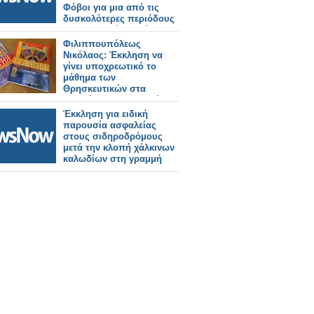
Φόβοι για μια από τις
δυσκολότερες περιόδους
των τελευταίων ετών
Φιλιππουπόλεως
Νικόλαος: Έκκληση να
γίνει υποχρεωτικό το
μάθημα των
Θρησκευτικών στα
σχολεία της Βουλγαρίας
Έκκληση για ειδική
παρουσία ασφαλείας
στους σιδηροδρόμους
μετά την κλοπή χάλκινων
καλωδίων στη γραμμή
Eurostar