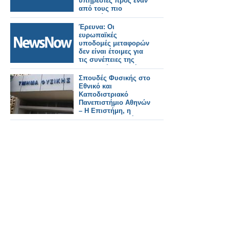
υπηρεσίες προς έναν
από τους πιο
πολυσύχναστους
σιδηροδρομικούς
Έρευνα: Οι
σταθμούς του
ευρωπαϊκές
Λονδίνου.
υποδομές μεταφορών
δεν είναι έτοιμες για
τις συνέπειες της
κλιματικής αλλαγής.
Σπουδές Φυσικής στο
Εθνικό και
Καποδιστριακό
Πανεπιστήμιο Αθηνών
– Η Επιστήμη, η
Έρευνα, η Διεθνής
Αναγνώριση, οι
Επαγγελματικές
Προοπτικές