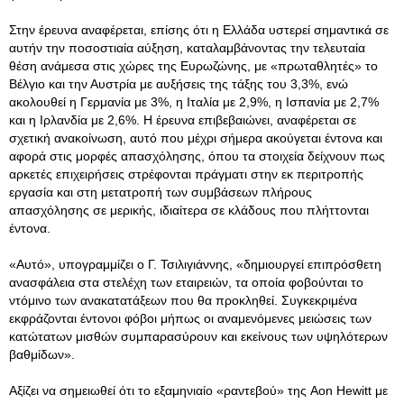
Στην έρευνα αναφέρεται, επίσης ότι η Ελλάδα υστερεί σημαντικά σε
αυτήν την ποσοστιαία αύξηση, καταλαμβάνοντας την τελευταία
θέση ανάμεσα στις χώρες της Ευρωζώνης, με «πρωταθλητές» το
Βέλγιο και την Αυστρία με αυξήσεις της τάξης του 3,3%, ενώ
ακολουθεί η Γερμανία με 3%, η Ιταλία με 2,9%, η Ισπανία με 2,7%
και η Ιρλανδία με 2,6%. Η έρευνα επιβεβαιώνει, αναφέρεται σε
σχετική ανακοίνωση, αυτό που μέχρι σήμερα ακούγεται έντονα και
αφορά στις μορφές απασχόλησης, όπου τα στοιχεία δείχνουν πως
αρκετές επιχειρήσεις στρέφονται πράγματι στην εκ περιτροπής
εργασία και στη μετατροπή των συμβάσεων πλήρους
απασχόλησης σε μερικής, ιδιαίτερα σε κλάδους που πλήττονται
έντονα.
«Αυτό», υπογραμμίζει ο Γ. Τσιλιγιάννης, «δημιουργεί επιπρόσθετη
ανασφάλεια στα στελέχη των εταιρειών, τα οποία φοβούνται το
ντόμινο των ανακατατάξεων που θα προκληθεί. Συγκεκριμένα
εκφράζονται έντονοι φόβοι μήπως οι αναμενόμενες μειώσεις των
κατώτατων μισθών συμπαρασύρουν και εκείνους των υψηλότερων
βαθμίδων».
Αξίζει να σημειωθεί ότι το εξαμηνιαίο «ραντεβού» της Aon Hewitt με