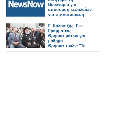
Βουλγαρία για
απόσυρση κεφαλαίων
για την κατασκευή
του σιδηροδρόμου
που θα συνδέει τα
Γ. Καλαντζής, Γεν.
Σκόπια με τη Σόφια
Γραμματέας
Θρησκευμάτων για
μάθημα
Θρησκευτικών: "Το
κράτος εφαρμόζει την
απόφαση του ΣτΕ.
Εκεί μπαίνει μία
τελεία. Δεν είναι
διαπραγματεύσιμο
αυτό."