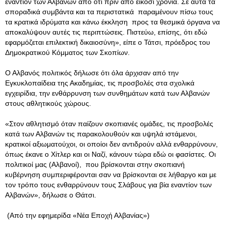
εναντίον των Αλβανών από ότι πριν από είκοσι χρόνια. Σε αυτά τα
σποραδικά συμβάντα και τα περιστατικά παραμένουν πίσω τους
τα κρατικά ιδρύματα και κάνω έκκληση προς τα θεσμικά όργανα να
αποκαλύψουν αυτές τις περιπτώσεις. Πιστεύω, επίσης, ότι εδώ
εφαρμόζεται επιλεκτική δικαιοσύνη», είπε ο Τάτσι, πρόεδρος του
Δημοκρατικού Κόμματος των Σκοπίων.
Ο Αλβανός πολιτικός δήλωσε ότι όλα άρχισαν από την
Εγκυκλοπαίδεια της Ακαδημίας, τις προσβολές στα σχολικά
εγχειρίδια, την ενθάρρυνση των συνθημάτων κατά των Αλβανών
στους αθλητικούς χώρους.
«Στον αθλητισμό όταν παίζουν σκοπιανές ομάδες, τις προσβολές
κατά των Αλβανών τις παρακολουθούν και υψηλά ιστάμενοι,
κρατικοί αξιωματούχοι, οι οποίοι δεν αντιδρούν αλλά ενθαρρύνουν,
όπως έκανε ο Χίτλερ και οι Ναζί, κάνουν τώρα εδώ οι φασίστες. Οι
πολιτικοί μας (Αλβανοί), που βρίσκονται στην σκοπιανή
κυβέρνηση συμπεριφέρονται σαν να βρίσκονται σε λήθαργο και με
τον τρόπο τους ενθαρρύνουν τους Σλάβους για βία εναντίον των
Αλβανών», δήλωσε ο Θάτσι.
(Από την εφημερίδα «Νέα Εποχή Αλβανίας»)