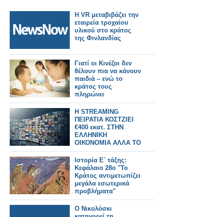
Η VR μεταβιβάζει την
εταιρεία τροχαίου
υλικού στο κράτος
της Φινλανδίας
Γιατί οι Κινέζοι δεν
θέλουν πια να κάνουν
παιδιά – ενώ το
κράτος τους
πληρώνει
Η STREAMING
ΠΕΙΡΑΤΙΑ ΚΟΣΤΖΙΕΙ
€400 εκατ. ΣΤΗΝ
ΕΛΛΗΝΙΚΗ
ΟΙΚΟΝΟΜΙΑ ΑΛΛΑ ΤΟ
ΚΡΑΤΟΣ ΔΕΝ
ΜΕΙΩΝΕΙ ΤΟΥΣ
Ιστορία Ε΄ τάξης:
ΦΟΡΟΥΣ
Κεφάλαιο 28ο "Το
Κράτος αντιμετωπίζει
μεγάλα εσωτερικά
προβλήματα"
Ο Νικολόσκι
κατηγορεί τη