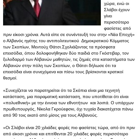
χώρα, ενώ οι
Σλάβοι έχουν
γίνει
περισσότερο
φασίστες από
πριν είκοσι χρόνια. Αυτά είπε σε συνέντευξή του στην «Νέα Εποχή»
ο Αλβανός ηγέτης του αντιπολιτευτικού Δημοκρατικού Κόμματος
των Σκοπίων, Μεντούχ Θάτσι.Σχολιάζοντας τα πρόσφατα
επεισόδια, όπου δολοφονήθηκαν δύο παιδιά στο Γκόστιβαρ, τον
ξυλοδαρμό των Αλβανών μαθητών, τις ζημιές στα καταστήματα των
Αλβανών στην πόλη των Σκοπίων, ο Θάτσι δήλωσε ότι τα
επεισόδια είναι συνεχόμενα και πίσω τους βρίσκονται κρατικοί
θεσμοί.
«Συνεχίζεται να παρατηρείται ότι τα Σκόπια είναι μια τεχνητή
κατάσταση, μια πειραματική κατάσταση, που υποτίθεται ότι είναι
«πολυεθνική» με την έννοια των εθνοτήτων και λοιπά. Ο υπάρχων
πρωθυπουργός, Νίκολα Γκρούεφσκι, όχι τυχαία διακατέχεται πάνω
από 90 τοις εκατό από μίσος για τους Αλβανούς.
»Οι Σλάβοι είναι 20 χιλιάδες φορές πιο φασίστες τώρα, από ότι πριν
από είκοσι χρόνια και επιτίθενται 20 χιλιάδες φορές περισσότερο