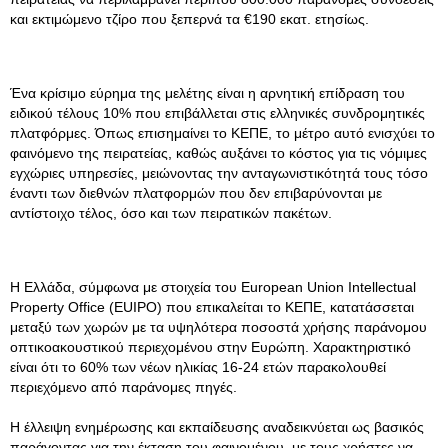
και εκτιμώμενο τζίρο που ξεπερνά τα €190 εκατ. ετησίως.
Ένα κρίσιμο εύρημα της μελέτης είναι η αρνητική επίδραση του
ειδικού τέλους 10% που επιβάλλεται στις ελληνικές συνδρομητικές
πλατφόρμες. Όπως επισημαίνει το ΚΕΠΕ, το μέτρο αυτό ενισχύει το
φαινόμενο της πειρατείας, καθώς αυξάνει το κόστος για τις νόμιμες
εγχώριες υπηρεσίες, μειώνοντας την ανταγωνιστικότητά τους τόσο
έναντι των διεθνών πλατφορμών που δεν επιβαρύνονται με
αντίστοιχο τέλος, όσο και των πειρατικών πακέτων.
Η Ελλάδα, σύμφωνα με στοιχεία του European Union Intellectual
Property Office (EUIPO) που επικαλείται το ΚΕΠΕ, κατατάσσεται
μεταξύ των χωρών με τα υψηλότερα ποσοστά χρήσης παράνομου
οπτικοακουστικού περιεχομένου στην Ευρώπη. Χαρακτηριστικό
είναι ότι το 60% των νέων ηλικίας 16-24 ετών παρακολουθεί
περιεχόμενο από παράνομες πηγές.
Η έλλειψη ενημέρωσης και εκπαίδευσης αναδεικνύεται ως βασικός
παράγοντας για την έκταση του φαινομένου, με τους χρήστες να