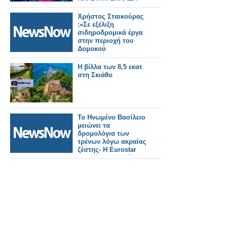
Χρήστος Σταικούρας
:«Σε εξέλιξη
σιδηροδρομικά έργα
στην περιοχή του
Δομοκού
αποκατάστασης
Daniel 188 εκατ. ευρώ.
Η βίλλα των 8,5 εκατ
στη Σκιάθο
Το Ηνωμένο Βασίλειο
μειώνει τα
δρομολόγια των
τρένων λόγω ακραίας
ζέστης- Η Eurostar
ακυρώνει ορισμένα
δρομολόγια.