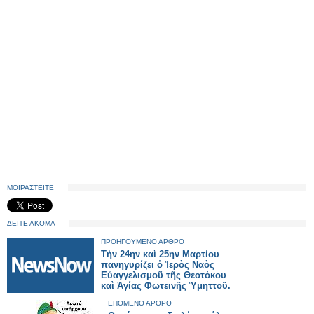
ΜΟΙΡΑΣΤΕΙΤΕ
ΔΕΙΤΕ ΑΚΟΜΑ
ΠΡΟΗΓΟΥΜΕΝΟ ΑΡΘΡΟ
Τὴν 24ην καὶ 25ην Μαρτίου
πανηγυρίζει ὁ Ἱερὸς Ναὸς
Εὐαγγελισμοῦ τῆς Θεοτόκου
καὶ Ἁγίας Φωτεινῆς Ὑμηττοῦ.
ΕΠΟΜΕΝΟ ΑΡΘΡΟ