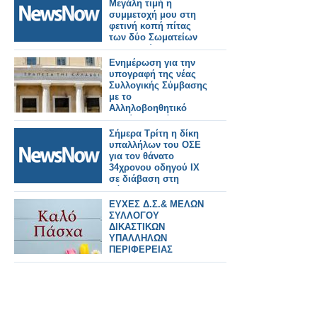
Μεγάλη τιμή η
συμμετοχή μου στη
φετινή κοπή πίτας
των δύο Σωματείων
Συνταξιούχων
υπαλλήλων του ΟΣΕ.
Ενημέρωση για την
υπογραφή της νέας
Συλλογικής Σύμβασης
με το
Αλληλοβοηθητικό
Ταμείο Περιθάλψεως
Συλλόγου Υπαλλήλων
Σήμερα Τρίτη η δίκη
Τραπέζης Ελλάδος
υπαλλήλων του ΟΣΕ
(Α.Τ.Π.Σ.Υ.Τ.Ε.)
για τον θάνατο
34χρονου οδηγού ΙΧ
σε διάβαση στη
Λάρισα
ΕΥΧΕΣ Δ.Σ.& ΜΕΛΩΝ
ΣΥΛΛΟΓΟΥ
ΔΙΚΑΣΤΙΚΩΝ
ΥΠΑΛΛΗΛΩΝ
ΠΕΡΙΦΕΡΕΙΑΣ
ΑΓΡΙΝΙΟΥ ΓΙΑ ΚΑΛH
ΑΝΑΣΤΑΣΗ ΚΑΙ
ΠΑΣΧΑ