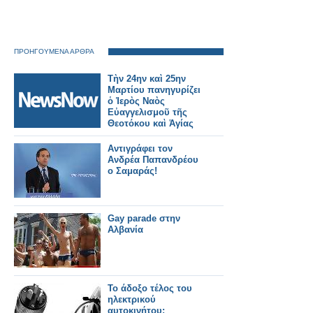
ΠΡΟΗΓΟΥΜΕΝΑ ΑΡΘΡΑ
Τὴν 24ην καὶ 25ην
Μαρτίου πανηγυρίζει
ὁ Ἱερὸς Ναὸς
Εὐαγγελισμοῦ τῆς
Θεοτόκου καὶ Ἁγίας
Φωτεινῆς Ὑμηττοῦ.
Αντιγράφει τον
Ανδρέα Παπανδρέου
ο Σαμαράς!
Gay parade στην
Αλβανία
Το άδοξο τέλος του
ηλεκτρικού
αυτοκινήτου;