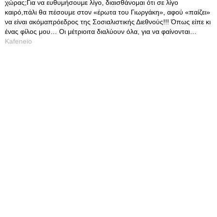
χώρας;Για να ευθυμήσουμε λίγο, διαισθάνομαι ότι σε λίγο
καιρό,πάλι θα πέσουμε στον «έρωτα του Γιωργάκη», αφού «παίζει»
να είναι ακόμαπρόεδρος της Σοσιαλιστικής Διεθνούς!!! Όπως είπε κι
ένας φίλος μου… Οι μέτριοιτα διαλύουν όλα, για να φαίνονται…
Kafeneio