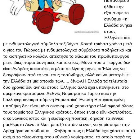
Παπανδρέου
ήλθε στην
εξουσίαμε το
σύνθημα «η
Ελλάδα ανήκει
στους
Έλληνες» και
με ενδυματολογικό σύμβολο τοζιβάγκο. Κοντά τριάντα χρόνια μετά
ο γιος του Γιώργος με ενδυματολογικό σύμβολοτο ποδηλατικό και
το κωπηλατικό κολλάν, απέκτησε το αξίωμα του πρωθυπουργού
μετις ίδιες παραπλανητικές και τακτικές. Μόνο που ο Γιώργος δεν
είναι Ανδρέας καικατάφερε μέσα σε λίγους μήνες οι Έλληνες να
διαγράψουν από το νου τους τοσύνθημα, αλλά και να μετατρέψει
την Ελλάδα σε μια αποικία των..... ξένων.Η Ελλάδα τα τελευταία
δύο χρόνια δεν ανήκει στους Έλληνες,αλλά έχει υποθηκευτεί στο
αμερικανοκρατούμενο Διεθνές Νομισματικό Ταμείο καιστην
Γαλλογερμανοκρατούμενη Ευρωπαϊκή Ένωση.Η συγκεκριμένη
υποθήκη δεν είναι μόνο οικονομικού χαρακτήρα.αλλά αφορά όλους
τους τομείς του Ελληνικού κράτους, όπως είναι ο εθνικόςπλούτος,
ο κοινωνικός ιστός και η εξωτερική πολιτική, δηλαδή τα εθνικά
μαςθέματα.Λένε πολλοί, μεταξύ αυτών κι εγώ, να γυρίσουμε στην
Δραχμήγια να σωθούμε… Φοβάμαι πως η Ελλάδα έχει χάσει κι αυτό
ακόμα το πλεονέκτηματου εθνικού νομίσματος, το οποίο παρά τις