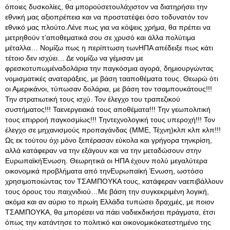
όποιες δυσκολίες, θα μπορούσετουλάχιστον να διατηρήσει την
εθνική μας αξιοπρέπεια και να προστατέψει όσο τοδυνατόν τον
εθνικό μας πλούτο.Λένε πως για να κόψεις χρήμα, θα πρέπει να
μετρηθούν τ’αποθεματικά σου σε χρυσό και άλλα πολύτιμα
μέταλλα… Νομίζω πως η περίπτωση τωνΗΠΑ απέδειξε πως κάτι
τέτοιο δεν ισχύει… Δε νομίζω να γέμισαν με
φρεσκοτυπωμέναδολάρια την παγκόσμια αγορά, δημιουργώντας
νομισματικές αναταράξεις, με βάση τααποθέματα τους
. Θεωρώ ότι
οι Αμερικάνοι, τύπωσαν δολάρια, με βάση τον τσαμπουκάτους!!!
Την στρατιωτική τους ισχύ. Τον έλεγχο του τραπεζικού
συστήματος!!! Ταενεργειακά τους αποθέματα!!! Την γεωπολιτική
τους επιρροή παγκοσμίως!!! Τηντεχνολογική τους υπεροχή!!! Τον
έλεγχο σε μηχανισμούς προπαγάνδας (ΜΜΕ, Τέχνη)κλπ κλπ κλπ!!!
Ως εκ τούτου όχι μόνο ξεπέρασαν εύκολα και γρήγορα τηνκρίση,
αλλά κατάφεραν να την εξάγουν και να την μεταδώσουν στην
ΕυρωπαϊκήΈνωση. Θεωρητικά οι ΗΠΑ έχουν πολύ μεγαλύτερα
οικονομικά προβλήματα από τηνΕυρωπαϊκή Ένωση, ωστόσο
χρησιμοποιώντας τον ΤΣΑΜΠΟΥΚΑ τους, κατάφεραν ναεπιβάλλουν
τους όρους του παιχνιδιού…Με βάση την συγκεκριμένη λογική,
ακόμα και αν αύριο το πρωίη Ελλάδα τυπώσει δραχμές, με ποιον
ΤΣΑΜΠΟΥΚΑ, θα μπορέσει να πάει ναδιεκδικήσει πράγματα, έτσι
όπως την κατάντησε το πολιτικό και οικονομικόκατεστημένο της