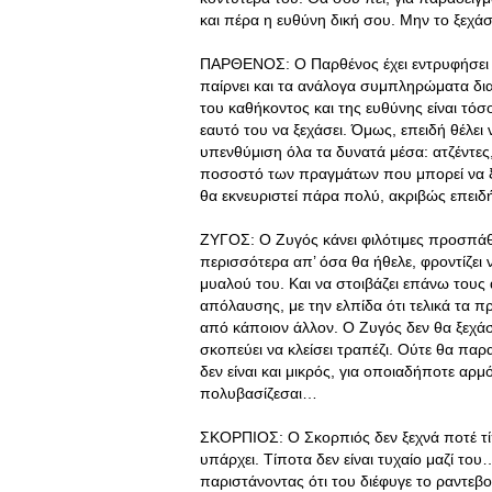
και πέρα η ευθύνη δική σου. Μην το ξεχάσ
ΠΑΡΘΕΝΟΣ: Ο Παρθένος έχει εντρυφήσει σε
παίρνει και τα ανάλογα συμπληρώματα διατ
του καθήκοντος και της ευθύνης είναι τό
εαυτό του να ξεχάσει. Όμως, επειδή θέλει 
υπενθύμιση όλα τα δυνατά μέσα: ατζέντες
ποσοστό των πραγμάτων που μπορεί να ξεχ
θα εκνευριστεί πάρα πολύ, ακριβώς επειδή
ΖΥΓΟΣ: Ο Ζυγός κάνει φιλότιμες προσπάθε
περισσότερα απ’ όσα θα ήθελε, φροντίζει 
μυαλού του. Και να στοιβάζει επάνω τους
απόλαυσης, με την ελπίδα ότι τελικά τα 
από κάποιον άλλον. Ο Ζυγός δεν θα ξεχάσε
σκοπεύει να κλείσει τραπέζι. Ούτε θα παρα
δεν είναι και μικρός, για οποιαδήποτε αρ
πολυβασίζεσαι…
ΣΚΟΡΠΙΟΣ: Ο Σκορπιός δεν ξεχνά ποτέ τί
υπάρχει. Τίποτα δεν είναι τυχαίο μαζί το
παριστάνοντας ότι του διέφυγε το ραντεβ