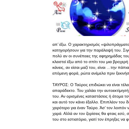
απ’ έξω. Ο χαρακτηρισμός «ψιλοπράγματα
κατηγορήσουν για την παράλειψή του. Σιγ
πολύ αν οι συνέπειες της αφηρημάδας του
κλειστεί έξω από το σπίτι του μια βροχερή
κάνεις, αν είσαι μαζί του, είναι …την πάπι
επόμενη φορά, ρώτα ανέμελα πριν ξεκινήσε
ΤΑΥΡΟΣ: Ο Ταύρος επιδιώκει να είναι τέλει
απαράδεκτο. Του χαλάει την αυτοεκτίμησή 
του. Αν ορισμένες καταστάσεις ή άτομα τ
και αυτό τον κάνει έξαλλο. Επιπλέον του 
χειρότερο για έναν Ταύρο. Άσ’ τον λοιπόν 
χαρά. Αλλά αν τον ζορίσεις θα φταις εσύ, 
του στο εστιατόριο, γιατί τον έπρηξες να