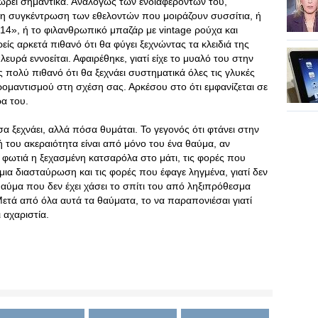
εί σημαντικά. Αναλόγως των ενδιαφερόντων του,
μενη συγκέντρωση των εθελοντών που μοιράζουν συσσίτια, ή
14», ή το φιλανθρωπικό μπαζάρ με vintage ρούχα και
είς αρκετά πιθανό ότι θα φύγει ξεχνώντας τα κλειδιά της
ευρά εννοείται. Αφαιρέθηκε, γιατί είχε το μυαλό του στην
πολύ πιθανό ότι θα ξεχνάει συστηματικά όλες τις γλυκές
ρομαντισμού στη σχέση σας. Αρκέσου στο ότι εμφανίζεται σε
α του.
σα ξεχνάει, αλλά πόσα θυμάται. Το γεγονός ότι φτάνει στην
ή του ακεραιότητα είναι από μόνο του ένα θαύμα, αν
ι φωτιά η ξεχασμένη κατσαρόλα στο μάτι, τις φορές που
ια διασταύρωση και τις φορές που έφαγε ληγμένα, γιατί δεν
 θαύμα που δεν έχει χάσει το σπίτι του από ληξιπρόθεσμα
 Μετά από όλα αυτά τα θαύματα, το να παραπονιέσαι γιατί
 αχαριστία.