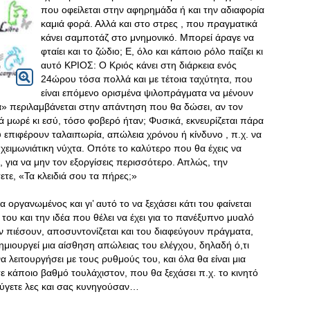
που οφείλεται στην αφηρημάδα ή και την αδιαφορία
καμιά φορά. Αλλά και στο στρες , που πραγματικά
κάνει σαμποτάζ στο μνημονικό. Μπορεί άραγε να
φταίει και το ζώδιο; Ε, όλο και κάποιο ρόλο παίζει κι
αυτό ΚΡΙΟΣ: Ο Κριός κάνει στη διάρκεια ενός
24ώρου τόσα πολλά και με τέτοια ταχύτητα, που
είναι επόμενο ορισμένα ψιλοπράγματα να μένουν
» περιλαμβάνεται στην απάντηση που θα δώσει, αν τον
ά μωρέ κι εσύ, τόσο φοβερό ήταν; Φυσικά, εκνευρίζεται πάρα
 επιφέρουν ταλαιπωρία, απώλεια χρόνου ή κίνδυνο , π.χ. να
 χειμωνιάτικη νύχτα. Οπότε το καλύτερο που θα έχεις να
α, για να μην τον εξοργίσεις περισσότερο. Απλώς, την
τε, «Τα κλειδιά σου τα πήρες;»
α οργανωμένος και γι’ αυτό το να ξεχάσει κάτι του φαίνεται
του και την ιδέα που θέλει να έχει για το πανέξυπνο μυαλό
ον πιέσουν, αποσυντονίζεται και του διαφεύγουν πράγματα,
δημιουργεί μια αίσθηση απώλειας του ελέγχου, δηλαδή ό,τι
να λειτουργήσει με τους ρυθμούς του, και όλα θα είναι μια
σε κάποιο βαθμό τουλάχιστον, που θα ξεχάσει π.χ. το κινητό
 φύγετε λες και σας κυνηγούσαν…