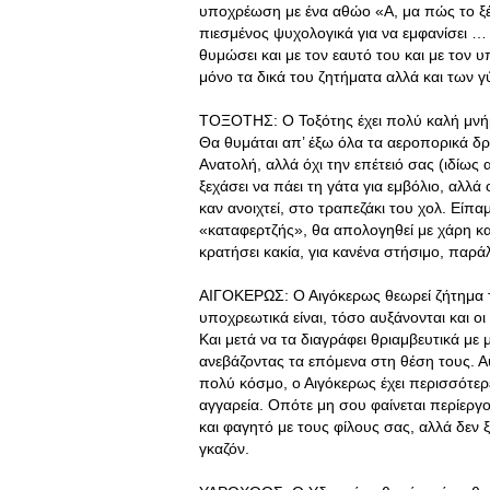
υποχρέωση με ένα αθώο «Α, μα πώς το ξέχ
πιεσμένος ψυχολογικά για να εμφανίσει … 
θυμώσει και με τον εαυτό του και με τον υ
μόνο τα δικά του ζητήματα αλλά και των γ
ΤΟΞΟΤΗΣ: Ο Τοξότης έχει πολύ καλή μνήμη 
Θα θυμάται απ’ έξω όλα τα αεροπορικά δρ
Ανατολή, αλλά όχι την επέτειό σας (ιδίως 
ξεχάσει να πάει τη γάτα για εμβόλιο, αλλά
καν ανοιχτεί, στο τραπεζάκι του χολ. Είπαμ
«καταφερτζής», θα απολογηθεί με χάρη και
κρατήσει κακία, για κανένα στήσιμο, παρ
ΑΙΓΟΚΕΡΩΣ: Ο Αιγόκερως θεωρεί ζήτημα τ
υποχρεωτικά είναι, τόσο αυξάνονται και ο
Και μετά να τα διαγράφει θριαμβευτικά με 
ανεβάζοντας τα επόμενα στη θέση τους. Αυτ
πολύ κόσμο, ο Αιγόκερως έχει περισσότερε
αγγαρεία. Οπότε μη σου φαίνεται περίεργο 
και φαγητό με τους φίλους σας, αλλά δεν ξ
γκαζόν.