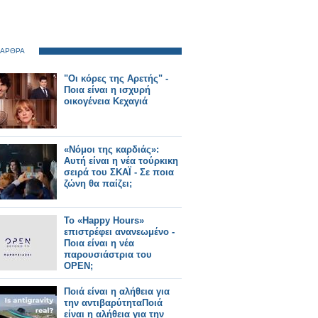
 ΑΡΘΡΑ
"Οι κόρες της Αρετής" -
Ποια είναι η ισχυρή
οικογένεια Κεχαγιά
«Νόμοι της καρδιάς»:
Αυτή είναι η νέα τούρκικη
σειρά του ΣΚΑΪ - Σε ποια
ζώνη θα παίζει;
Το «Happy Hours»
επιστρέφει ανανεωμένο -
Ποια είναι η νέα
παρουσιάστρια του
OPEN;
Ποιά είναι η αλήθεια για
την αντιβαρύτηταΠοιά
είναι η αλήθεια για την