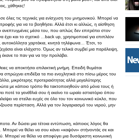
εις, χάθηκες!
 όλες τις τεχνικές για ενίσχυση του μνημονικού. Μπορεί να
ροφής για να το βοηθήσει. Αλλά έτσι κι αλλιώς, η αίσθηση
σο ανεπτυγμένες μέσα του, που απλώς δεν επιτρέπει στον
να έχει και το σχετικό …back up, χρησιμοποιεί για επιπλέον
, αυτοκόλλητα χαρτάκια, κινητά τηλέφωνα… Έτσι, το
άσει είναι ελάχιστο. Όμως αν τελικά συμβεί μια παράλειψη,
 έκανε το παν για να την προλάβει.
ιες να αποκτήσει επιλεκτική μνήμη. Επειδή θυμάται
να σπρώχνει επιδέξια τα πιο ενοχλητικά στο πίσω μέρος του
 άλλα, μικρότερης προτεραιότητας αλλά μεγαλύτερης
πρώτα με κάποιο τρόπο θα τακτοποιηθούν από μόνα τους ή
ι ποτέ τα γενέθλιά σου ή εκείνο το ωραίο εστιατόριο όπου
λείψει να στείλει ευχές σε όλο του τον κοινωνικό κύκλο, που
μόζουσα περίσταση. Αλλά για τον λογαριασμό του νερού, μην
ποτα. Αν δώσει μια τέτοια εντύπωση, κάποιος λόγος θα
υ… Μπορεί να θέλει να σου κάνει «καψόνι» στήνοντάς σε και
ού. Μπορεί να θέλει να αποφύγει μια δυσάρεστη κοινωνική