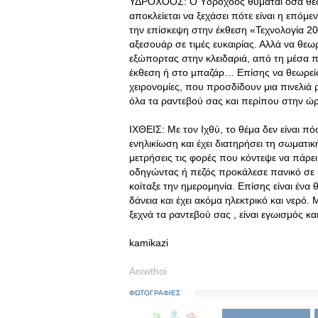
ΥΔΡΟΧΟΟΣ: Ο Υδροχόος θυμάται όσα θεωρ
αποκλείεται να ξεχάσει πότε είναι η επό
την επίσκεψη στην έκθεση «Τεχνολογία 20
αξεσουάρ σε τιμές ευκαιρίας. Αλλά να θεωρ
εξώπορτας στην κλειδαριά, από τη μέσα πλ
έκθεση ή στο μπαζάρ… Επίσης να θεωρείς 
χειρονομίες, που προσδίδουν μια πινελιά 
όλα τα ραντεβού σας και περίπου στην ώρ
ΙΧΘΕΙΣ: Με τον Ιχθύ, το θέμα δεν είναι πό
ενηλικίωση και έχει διατηρήσει τη σωματικ
μετρήσεις τις φορές που κόντεψε να πάρε
οδηγώντας ή πεζός προκάλεσε πανικό σε μ
κοίταξε την ημερομηνία. Επίσης είναι ένα
δάνεια και έχει ακόμα ηλεκτρικό και νερό.
ξεχνά τα ραντεβού σας , είναι εγωισμός και
kamikazi
Aniwthoi
ΦΩΤΟΓΡΑΦΙΕΣ