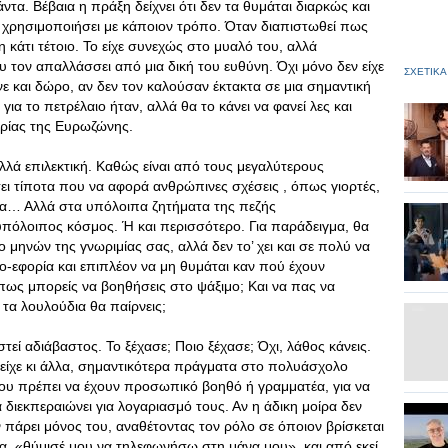
ντα. Βέβαια η πράξη δείχνει ότι δεν τα θυμάται διαρκώς και
α χρησιμοποιήσει με κάποιον τρόπο. Όταν διαπιστωθεί πως
βη κάτι τέτοιο. Το είχε συνεχώς στο μυαλό του, αλλά
 τον απαλλάσσει από μια δική του ευθύνη. Όχι μόνο δεν είχε
ΣΧΕΤΙΚΑ
νε και δώρο, αν δεν τον καλούσαν έκτακτα σε μια σημαντική
α το πετρέλαιο ήταν, αλλά θα το κάνει να φανεί λες και
ηρίας της Ευρωζώνης.
λά επιλεκτική. Καθώς είναι από τους μεγαλύτερους
σει τίποτα που να αφορά ανθρώπινες σχέσεις , όπως γιορτές,
ότα… Αλλά στα υπόλοιπα ζητήματα της πεζής
υπόλοιπος κόσμος. Ή και περισσότερο. Για παράδειγμα, θα
 μηνών της γνωριμίας σας, αλλά δεν το’ χει και σε πολύ να
-εφορία και επιπλέον να μη θυμάται καν πού έχουν
πως μπορείς να βοηθήσεις στο ψάξιμο; Και να πας να
 τα λουλούδια θα παίρνεις;
εί αδιάβαστος. Το ξέχασε; Ποιο ξέχασε; Όχι, λάθος κάνεις.
 είχε κι άλλα, σημαντικότερα πράγματα στο πολυάσχολο
που πρέπει να έχουν προσωπικό βοηθό ή γραμματέα, για να
α διεκπεραιώνει για λογαριασμό τους. Αν η άδικη μοίρα δεν
ν πάρει μόνος του, αναθέτοντας τον ρόλο σε όποιον βρίσκεται
μα, «θύμισέ μου να τηλεφωνήσω στη μάνα μου», και από εκεί