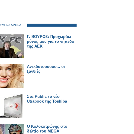
ΥΜΕΝΑ ΑΡΘΡΑ
Γ. ΒΟΥΡΟΣ: Προχωράω
μόνος μου για το γήπεδο
της ΑΕΚ
Aνεκδοτοοοοοο... oι
ξανθιές!
Στα Public το νέο
Utrabook της Toshiba
Ο Κολοκοτρώνης στο
δελτίο του MEGA