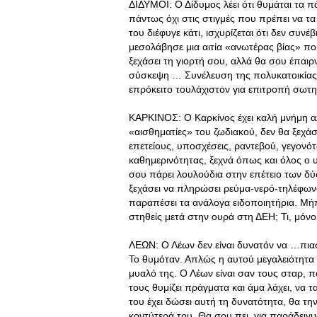
ΔΙΔΥΜΟΙ: Ο Δίδυμος λέει ότι θυμάται τα πά
πάντως όχι στις στιγμές που πρέπει να τ
του διέφυγε κάτι, ισχυρίζεται ότι δεν συνέ
μεσολάβησε μια αιτία «ανωτέρας βίας» που
ξεχάσει τη γιορτή σου, αλλά θα σου έπαιρ
σύσκεψη … Συνέλευση της πολυκατοικίας γι
επρόκειτο τουλάχιστον για επιτροπή σωτ
ΚΑΡΚΙΝΟΣ: Ο Καρκίνος έχει καλή μνήμη αλ
«αισθηματίες» του ζωδιακού, δεν θα ξεχά
επετείους, υποσχέσεις, ραντεβού, γεγον
καθημερινότητας, ξεχνά όπως και όλος ο 
σου πάρει λουλούδια στην επέτειο των δύο
ξεχάσει να πληρώσει ρεύμα-νερό-τηλέφωνο
παραπέσει τα ανάλογα ειδοποιητήρια. Μή
στηθείς μετά στην ουρά στη ΔΕΗ; Τι, μόνο
ΛΕΩΝ: Ο Λέων δεν είναι δυνατόν να …πιαστ
Το θυμόταν. Απλώς η αυτού μεγαλειότητα
μυαλό της. Ο Λέων είναι σαν τους σταρ, 
τους θυμίζει πράγματα και άμα λάχει, να τ
του έχει δώσει αυτή τη δυνατότητα, θα τη
κοντύτερά του. Θα σου πει, για παράδειγ