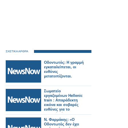
ΣΧΕΤΙΚΑ ΑΡΘΡΑ
Οδοντωτός: Η γραμμή
εγκαταλείπεται, οι
ευθύνες
μετατοπίζονται.
Σωματείο
εργαζομένων Hellenic
train : Απαράδεκτη
εικόνα και σοβαρές
ευθύνες για το
χθεσινό χάος στη
γραμμή Αεροδρομίου.
Ν. Φαρμάκης: «Ο
Οδοντωτός δεν έχει