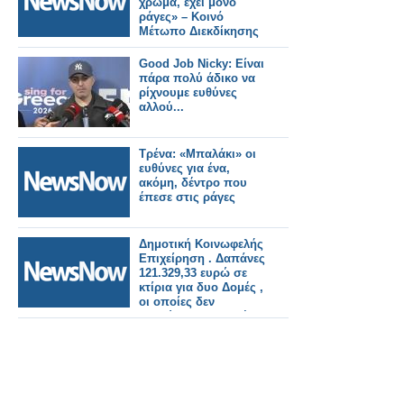
χρώμα, έχει μόνο
ράγες» – Κοινό
Μέτωπο Διεκδίκησης
Good Job Nicky: Είναι
πάρα πολύ άδικο να
ρίχνουμε ευθύνες
αλλού...
Τρένα: «Μπαλάκι» οι
ευθύνες για ένα,
ακόμη, δέντρο που
έπεσε στις ράγες
Δημοτική Κοινωφελής
Επιχείρηση . Δαπάνες
121.329,33 ευρώ σε
κτίρια για δυο Δομές ,
οι οποίες δεν
λειτούργησαν ποτέ.
Δημοτικοί Σύμβουλοι
υπάρχουν; Η
υπόθεση χρήζει ναι ή
όχι πολλαπλού
ελέγχου; Έχουν ή δεν
έχουν πολλοί ευθύνες