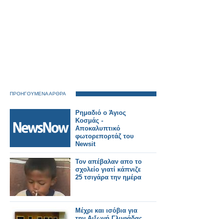
σε πολλαπλά
επίπεδα;
ΠΡΟΗΓΟΥΜΕΝΑ ΑΡΘΡΑ
Ρημαδιό ο Άγιος
Κοσμάς -
Αποκαλυπτικό
φωτορεπορτάζ του
Newsit
Τον απέβαλαν απο το
σχολείο γιατί κάπνιζε
25 τσιγάρα την ημέρα
Μέχρι και ισόβια για
την Αιξωνή Γλυφάδας