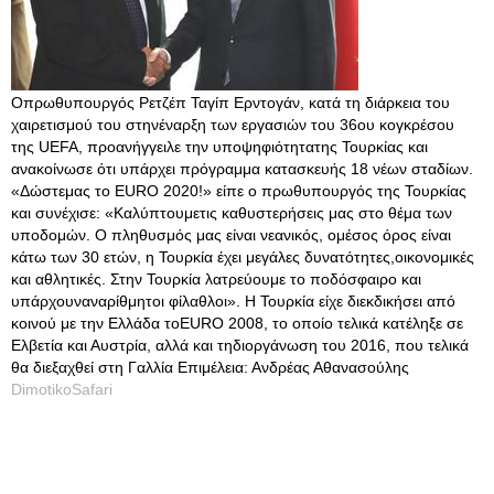
Οπρωθυπουργός Ρετζέπ Ταγίπ Ερντογάν, κατά τη διάρκεια του
χαιρετισμού του στηνέναρξη των εργασιών του 36ου κογκρέσου
της UEFA, προανήγγειλε την υποψηφιότητατης Τουρκίας και
ανακοίνωσε ότι υπάρχει πρόγραμμα κατασκευής 18 νέων σταδίων.
«Δώστεμας το EURO 2020!» είπε ο πρωθυπουργός της Τουρκίας
και συνέχισε: «Καλύπτουμετις καθυστερήσεις μας στο θέμα των
υποδομών. Ο πληθυσμός μας είναι νεανικός, ομέσος όρος είναι
κάτω των 30 ετών, η Τουρκία έχει μεγάλες δυνατότητες,οικονομικές
και αθλητικές. Στην Τουρκία λατρεύουμε το ποδόσφαιρο και
υπάρχουναναρίθμητοι φίλαθλοι». Η Τουρκία είχε διεκδικήσει από
κοινού με την Ελλάδα τοEURO 2008, το οποίο τελικά κατέληξε σε
Ελβετία και Αυστρία, αλλά και τηδιοργάνωση του 2016, που τελικά
θα διεξαχθεί στη Γαλλία Επιμέλεια: Ανδρέας Αθανασούλης
DimotikoSafari