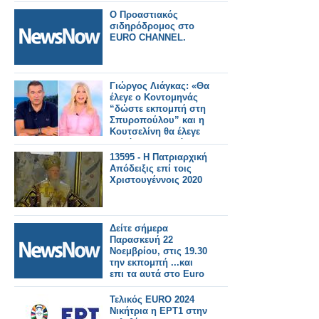
Ο Προαστιακός
σιδηρόδρομος στο
EURO CHANNEL.
Γιώργος Λιάγκας: «Θα
έλεγε ο Κοντομηνάς
“δώστε εκπομπή στη
Σπυροπούλου” και η
Κουτσελίνη θα έλεγε
“πρόεδρε δεν κάνει”;»
13595 - Η Πατριαρχική
Απόδειξις επί τοις
Χριστουγέννοις 2020
Δείτε σήμερα
Παρασκευή 22
Νοεμβρίου, στις 19.30
την εκπομπή ...και
επι τα αυτά στο Euro
Channel
Τελικός EURO 2024
Νικήτρια η ΕΡΤ1 στην