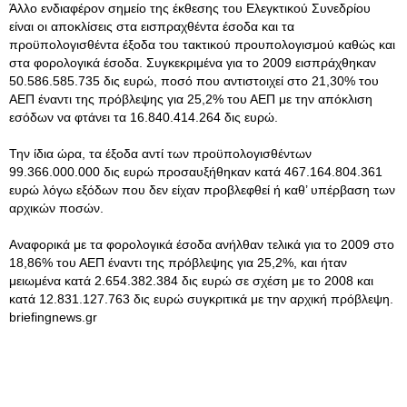
Άλλο ενδιαφέρον σημείο της έκθεσης του Ελεγκτικού Συνεδρίου
είναι οι αποκλίσεις στα εισπραχθέντα έσοδα και τα
προϋπολογισθέντα έξοδα του τακτικού προυπολογισμού καθώς και
στα φορολογικά έσοδα. Συγκεκριμένα για το 2009 εισπράχθηκαν
50.586.585.735 δις ευρώ, ποσό που αντιστοιχεί στο 21,30% του
ΑΕΠ έναντι της πρόβλεψης για 25,2% του ΑΕΠ με την απόκλιση
εσόδων να φτάνει τα 16.840.414.264 δις ευρώ.
Την ίδια ώρα, τα έξοδα αντί των προϋπολογισθέντων
99.366.000.000 δις ευρώ προσαυξήθηκαν κατά 467.164.804.361
ευρώ λόγω εξόδων που δεν είχαν προβλεφθεί ή καθ’ υπέρβαση των
αρχικών ποσών.
Αναφορικά με τα φορολογικά έσοδα ανήλθαν τελικά για το 2009 στο
18,86% του ΑΕΠ έναντι της πρόβλεψης για 25,2%, και ήταν
μειωμένα κατά 2.654.382.384 δις ευρώ σε σχέση με το 2008 και
κατά 12.831.127.763 δις ευρώ συγκριτικά με την αρχική πρόβλεψη.
briefingnews.gr