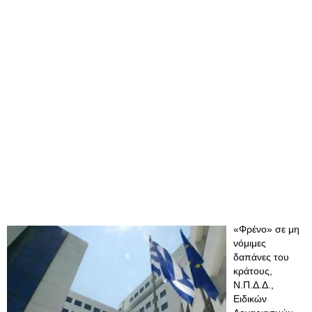
«Φρένο» σε μη
νόμιμες
δαπάνες του
κράτους,
Ν.Π.Δ.Δ.,
Ειδικών