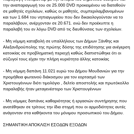
την αναπαραγωγή του σε 25.000 DVD προκειμένου να διατεθούν
σε μαθητές σχολείων, καθώς οι μαθητές, συμπεριλαμβανομένων
και των 1.684 του νηπιαγωγείου που δεν δικαιολογούνταν να το
παραλάβουν, ανέρχονταν σε 20.671. ενώ δεν προέκυπτε η
παραλαβή του εν λόγω DVD από τις διευθύνσεις των σχολείων.
- Μη νόμιμη καταβολή σε υπαλλήλους των Δήμων Ξάνθης και
Αλεξανδρούπολης της πρώτης δόσης της επιδότησης για ανέγερση
κατοικίας σε προβληματική περιοχή καθώς διαπιστώθηκε ότι οι
σύζυγοί τους είχαν την πλήρη κυριότητα άλλης κατοικίας
- Μη νόμιμη δαπάνη 11.021 ευρώ του Δήμου Μουδανιών για την
προμήθεια φωτεινού διάκοσμου για τον εορτασμό των
Χριστουγέννων διότι τιμολόγιο , δελτίο αποστολής και πρωτόκολλο
παραλαβής ήταν μεταγενέστερο των Χριστουγέννων
- Μη νόμιμες δαπάνες καθαριότητας ή εργασιών συντήρησης που
ανατέθηκαν σε τρίτους την ίδια στιγμή που οι αρμοδιότητες αυτές
ανάγονταν στα καθήκοντα του μόνιμου προσωπικού του Δήμου.
ΣΗΜΑΝΤΙΚΗ ΑΠΟΚΛΙΣΗ ΕΣΟΔΩΝ ΕΞΟΔΩΝ