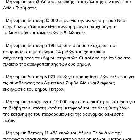
- Μη νόμιμη καταβολή υπερωριακής απασχόλησης την αργία του
Αγίου Πνεύματος
- Μη νόμιμη δαπάνη 30.000 ευρώ για την ανέγερση Ιερού Ναού
στην Καλαμπάκα όταν είναι σύννομη μόνο η επιχορήγηση
πολιτιστικών και κοινωνικών εκδηλώσεων.
- Μη νόμιμη δαπάνη 6.198 ευρώ του Δήμου Ζαχάρως που
αφορούσε στη μετακίνηση 14 μελών του χορευτικού
συγκροτήματος του Δήμου στην πόλη Cutrofiano της Ιταλίας στο
πλαίσιο της αδελφοποίησης των δύο δήμων.
- Μη νόμιμη δαπάνη 5.021 ευρώ για προμήθεια ειδών κυλικείου για
τις συνεδριάσεις του Δημοτικού Συμβουλίου και διάφορες
εκδηλώσεις του Δήμου Πατρών
- Μη νόμιμη αποζημίωση 10.000 ευρώ σε ιδιοκτήτη περιπτέρου για
τη βλάβη που υπέστη κατά τη μεταφορά του σε άλλη θέση λόγω
της κατάληψης του πεζοδρομίου και της αδυναμίας διέλευσης
πεζών.
- Μη νόμιμη δαπάνη 11.483 ευρώ του Δήμου Πειραιά για την
παραγωγή ντοκιμαντέρ με την ιστορία του δημοτικού θεάτρου και