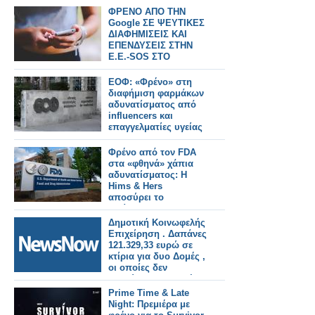
ΠΦΣ!
ΦΡΕΝΟ ΑΠΟ ΤΗΝ
Google ΣΕ ΨΕΥΤΙΚΕΣ
ΔΙΑΦΗΜΙΣΕΙΣ ΚΑΙ
ΕΠΕΝΔΥΣΕΙΣ ΣΤΗΝ
Ε.Ε.-SOS ΣΤΟ
ΙΝΤΕΡΝΕΤ
ΕΟΦ: «Φρένο» στη
διαφήμιση φαρμάκων
αδυνατίσματος από
influencers και
επαγγελματίες υγείας
Φρένο από τον FDA
στα «φθηνά» χάπια
αδυνατίσματος: Η
Hims & Hers
αποσύρει το
αντίγραφο του
Wegovy
Δημοτική Κοινωφελής
Επιχείρηση . Δαπάνες
121.329,33 ευρώ σε
κτίρια για δυο Δομές ,
οι οποίες δεν
λειτούργησαν ποτέ.
Δημοτικοί Σύμβουλοι
Prime Time & Late
υπάρχουν; Η
Night: Πρεμιέρα με
υπόθεση χρήζει ναι ή