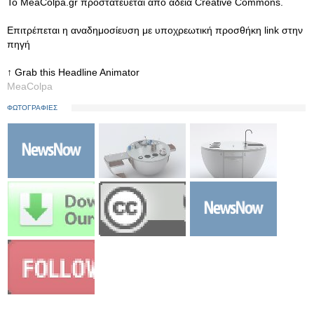
Το MeaColpa.gr προστατεύεται από άδεια Creative Commons.
Eπιτρέπεται η αναδημοσίευση με υποχρεωτική προσθήκη link στην
πηγή
↑ Grab this Headline Animator
MeaColpa
ΦΩΤΟΓΡΑΦΙΕΣ