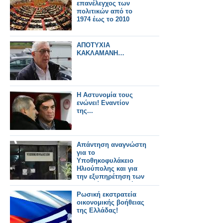
επανέλεγχος των
πολιτικών από το
1974 έως το 2010
ΑΠΟΤΥΧΙΑ
ΚΑΚΛΑΜΑΝΗ…
Η Αστυνομία τους
ενώνει! Εναντίον
της...
Απάντηση αναγνώστη
για το
Υποθηκοφυλάκειο
Ηλιούπολης και για
την εξυπηρέτηση των
δημοσίων υπαλλήλων
Ρωσική εκστρατεία
οικονομικής βοήθειας
της Ελλάδας!