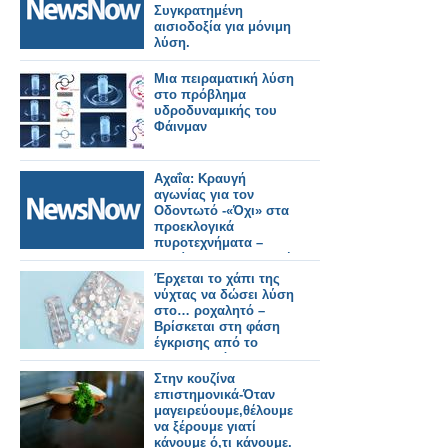
Συγκρατημένη
αισιοδοξία για μόνιμη
λύση.
Μια πειραματική λύση
στο πρόβλημα
υδροδυναμικής του
Φάινμαν
Αχαΐα: Κραυγή
αγωνίας για τον
Οδοντωτό -«Όχι» στα
προεκλογικά
πυροτεχνήματα –
Απαίτηση για ασφαλή
λύση.
Έρχεται το χάπι της
νύχτας να δώσει λύση
στο… ροχαλητό –
Βρίσκεται στη φάση
έγκρισης από το
αμερικανικό FDA
Στην κουζίνα
επιστημονικά-Όταν
μαγειρεύουμε,θέλουμε
να ξέρουμε γιατί
κάνουμε ό,τι κάνουμε.