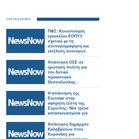
ΣΧΕΤΙΚΑ ΑΡΘΡΑ
ΠΦΣ: Κοινοποίηση
εγκυκλίου ΕΟΠΥΥ
σχετικά με τη
συνταγογράφηση και
εκτέλεση συνταγών
φαρμάκων για την
εξυπηρέτηση των
Απάντηση ΟΣΕ σε
διακινούμενων
ερώτηση πολίτη για
πολιτών
τον δυτικό
προαστιακό
Θεσσαλονίκης.
Η απάντηση της
Eurostar στην
αφόρητη ζέστη της
Ευρώπης: Νέα τρένα
κατασκευασμένα για
να αντέχουν σε
θερμοκρασίες 55°C.
Απάντηση δημάρχου
Καλαβρύτων στον
Κυρανάκη για