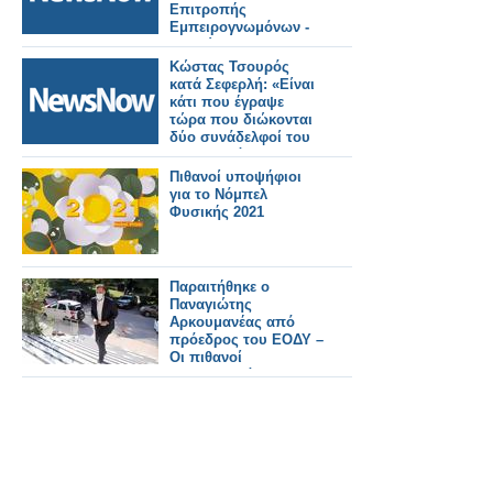
Επιτροπής
Εμπειρογνωμόνων -
Δε διώκονται και δεν
ευθύνονται
Κώστας Τσουρός
κατά Σεφερλή: «Είναι
κάτι που έγραψε
τώρα που διώκονται
δύο συνάδελφοί του
για βιασμό»
Πιθανοί υποψήφιοι
για το Νόμπελ
Φυσικής 2021
Παραιτήθηκε ο
Παναγιώτης
Αρκουμανέας από
πρόεδρος του ΕΟΔΥ –
Οι πιθανοί
αντικαταστάτες του