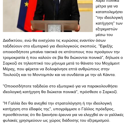
λάβει ποινικά
μέτρα για να
καταπολεμήσει
"την ιδεολογική
κατήχηση" των
εξτρεμιστών
μέσω του
Διαδικτύου, ενώ θα ενισχύσει τις κυρώσεις εναντίον όσων
ταξιδεύουν στο εξωτερικό για ιδεολογικούς σκοπούς. "Εφεξής
οποιοσδήποτε μπαίνει τακτικά σε ιστότοπους που προάγουν την
τρομοκρατία ή που καλούν σε βία θα διώκονται ποινικά", δήλωσε ο
Σαρκοζί σε τηλεοπτικό του μήνυμα μετά το θάνατο του Μοχάμεντ
Μέραχ, που φέρεται να δολοφόνησε επτά ανθρώπους στην
Τουλούζη και το Μοντομπάν και να συνδέεται με την αλ Κάιντα.
"Οποιοσδήποτε ταξιδεύει στο εξωτερικό για να παρακολουθήσει
ιδεολογική κατήχηση θα διώκεται ποινικά", πρόσθεσε ο Σαρκοζί.
"Η Γαλλία δεν θα ανεχθεί την στρατολόγηση ή την ιδεολογική
κατήχηση στο έδαφός της", υπογράμμισε ο Γάλλος πρόεδρος,
προσθέτοντας ότι θα ξεκινήσει έρευνα για να ελεγχθεί αν οι γαλλικές
φυλακές χρησιμεύουν ως χώρος διάδοσης του εξτρεμισμού.