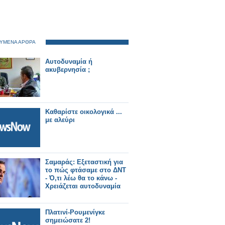
ΥΜΕΝΑ ΑΡΘΡΑ
Αυτοδυναμία ή
ακυβερνησία ;
Καθαρίστε οικολογικά ...
με αλεύρι
Σαμαράς: Εξεταστική για
το πώς φτάσαμε στο ΔΝΤ
- Ό,τι λέω θα το κάνω -
Χρειάζεται αυτοδυναμία
Πλατινί-Ρουμενίγκε
σημειώσατε 2!